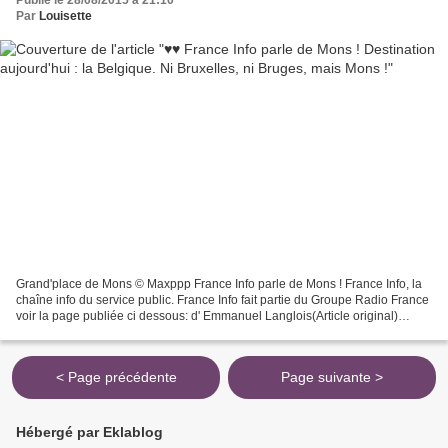
Publié le 28/08/2015 à 21:10
Par
Louisette
Grand'place de Mons © Maxppp France Info parle de Mons ! France Info, la
chaîne info du service public. France Info fait partie du Groupe Radio France
voir la page publiée ci dessous: d' Emmanuel Langlois(Article original)
Destination aujourd'hui : la...
< Page précédente
Page suivante >
Hébergé par Eklablog