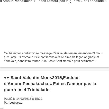
Ce 14 février, confiez votre message d'amitié, de remerciement ou d'Amour
aux Facteurs d'Amour. Ils le confierons à l'être aimé de façon originale et
bénévole, dans intra-muros. A la Poste Sentimentale pour cet instant
magique a Mons2015, à la Maison...
♥♥ Saint-Valentin Mons2015,Facteur
d'Amour,Pechakucha « Faites l'amour pas la
guerre » et Triobalade
Publié le 14/02/2015 à 15:29
Par
Louisette