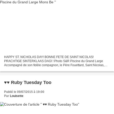
HAPPY ST. NICHOLAS DAY! BONNE FETE DE SAINT NICOLAS!
PRACHTIGE SINTERKLAAS DAG! ! Photo S&R Piscine du Grand Large
Accompagné de son fidèle compagnon, le Père Fouettard, Saint Nicolas,
laissera son âne au repos et optera pour un moyen de locomotion plus…...
♥♥ Ruby Tuesday Too
Publié le 09/07/2015 à 19:00
Par
Louisette