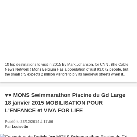
10 top destinations to visit in 2015 By Mark Johanson, for CNN . (the Cable
News Network ) Mons Belgium Has a population of just 93,072 people, but
the small city expects 2 million visitors to ply its medieval streets when it
hosts more than 1,000 cultural...
♥♥ MONS Swimmarathon Piscine du Gd Large
18 janvier 2015 MOBILISATION POUR
L'ENFANCE et VIVA FOR LIFE
Publié le 23/12/2014 à 17:06
Par
Louisette