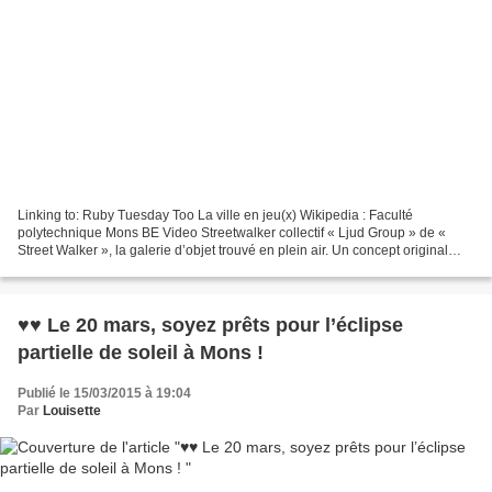
Linking to: Ruby Tuesday Too La ville en jeu(x) Wikipedia : Faculté
polytechnique Mons BE Video Streetwalker collectif « Ljud Group » de «
Street Walker », la galerie d’objet trouvé en plein air. Un concept original
d’artiste slovène qui ont la fâcheuse...
♥♥ Le 20 mars, soyez prêts pour l’éclipse
partielle de soleil à Mons !
Publié le 15/03/2015 à 19:04
Par
Louisette