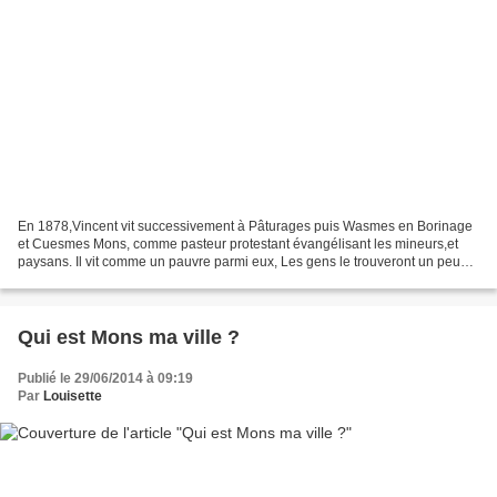
En 1878,Vincent vit successivement à Pâturages puis Wasmes en Borinage
et Cuesmes Mons, comme pasteur protestant évangélisant les mineurs,et
paysans. Il vit comme un pauvre parmi eux, Les gens le trouveront un peu
étrange, de choisir cette vie alors qu'il...
Qui est Mons ma ville ?
Publié le 29/06/2014 à 09:19
Par
Louisette