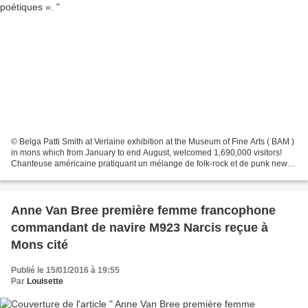
© Belga Patti Smith at Verlaine exhibition at the Museum of Fine Arts ( BAM )
in mons which from January to end August, welcomed 1,690,000 visitors!
Chanteuse américaine pratiquant un mélange de folk-rock et de punk new-
yorkais. Son influence sur beaucoup...
Anne Van Bree première femme francophone
commandant de navire M923 Narcis reçue à
Mons cité
Publié le 15/01/2016 à 19:55
Par
Louisette