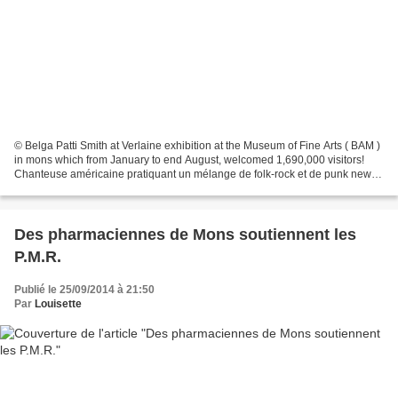
© Belga Patti Smith at Verlaine exhibition at the Museum of Fine Arts ( BAM )
in mons which from January to end August, welcomed 1,690,000 visitors!
Chanteuse américaine pratiquant un mélange de folk-rock et de punk new-
yorkais. Son influence sur beaucoup...
Des pharmaciennes de Mons soutiennent les
P.M.R.
Publié le 25/09/2014 à 21:50
Par
Louisette