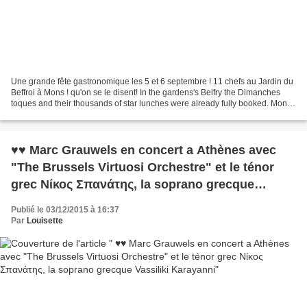
Une grande fête gastronomique les 5 et 6 septembre ! 11 chefs au Jardin du
Beffroi à Mons ! qu'on se le disent! In the gardens's Belfry the Dimanches
toques and their thousands of star lunches were already fully booked. Mons
2015, Culturele Hoofdstad...
♥♥ Marc Grauwels en concert a Athènes avec
"The Brussels Virtuosi Orchestre" et le ténor
grec Νίκος Σπανάτης, la soprano grecque
Vassiliki Karayanni
Publié le 03/12/2015 à 16:37
Par
Louisette