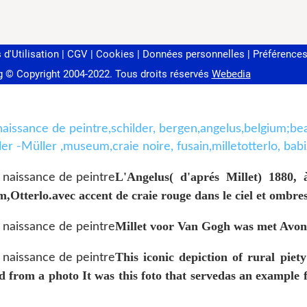
L'Angelus( d'aprés Millet) 1880, 
tterlo.avec accent de craie rouge dans le ciel et ombres
Millet voor Van Gogh was met Avond
This iconic depiction of rural pie
 from a photo It was this foto that servedas an example 