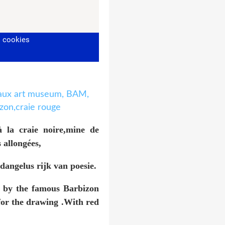
à la craie noire,mine de
 allongées,
angelus rijk van poesie.
ty by the famous Barbizon
for the drawing .With red