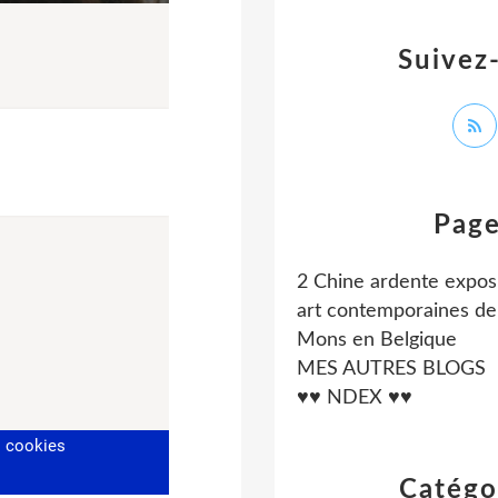
Suivez
Pag
2 Chine ardente exposi
art contemporaines de 
Mons en Belgique
MES AUTRES BLOGS
♥♥ NDEX ♥♥
Catégo