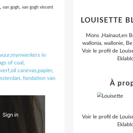
,
,
van gogh
van gogh vincent
LOUISETTE 
Mons ,Hainaut,en B
wallonia, wallonie, Be
Voir le profil de
Louis
Eklabl
À pro
Voir le profil de
Louis
Eklabl