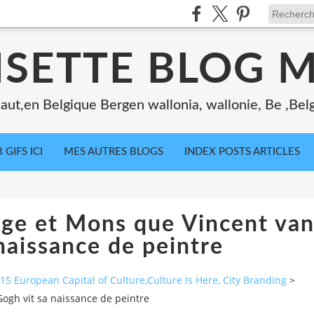
ISETTE BLOG 
ut,en Belgique Bergen wallonia, wallonie, Be ,Bel
 GIFS ICI
MES AUTRES BLOGS
INDEX POSTS ARTICLES
age et Mons que Vincent van
naissance de peintre
 European Capital of Culture,Culture Is Here, City Branding
>
ogh vit sa naissance de peintre