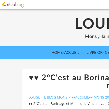
LOU
Mons ,Haina
HOME-ACCUEIL
LIVRE OR- GB
♥♥ 2°C'est au Borin
LOUISETTE BLOG MONS
>
♥♥ACCUEIL♥♥ MONS 2015
♥♥ 2°C'est au Borinage et Mons que Vincent van G