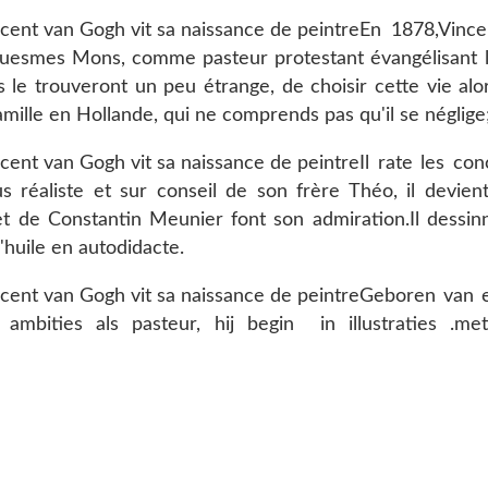
En 1878,Vince
esmes Mons, comme pasteur protestant évangélisant le
e trouveront un peu étrange, de choisir cette vie alor
mille en Hollande, qui ne comprends pas qu'il se néglige
Il rate les co
 réaliste et sur conseil de son frère Théo, il devient
de Constantin Meunier font son admiration.Il dessinne
l'huile en autodidacte.
Geboren van e
mbities als pasteur, hij begin in illustraties .met