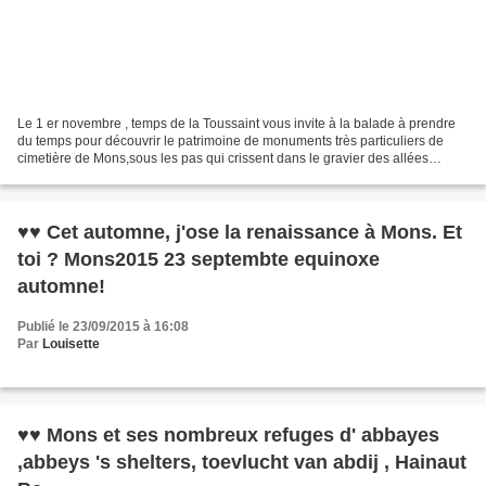
Le 1 er novembre , temps de la Toussaint vous invite à la balade à prendre
du temps pour découvrir le patrimoine de monuments très particuliers de
cimetière de Mons,sous les pas qui crissent dans le gravier des allées
silencieuses sous du chant des oiseaux...
♥♥ Cet automne, j'ose la renaissance à Mons. Et
toi ? Mons2015 23 septembte equinoxe
automne!
Publié le 23/09/2015 à 16:08
Par
Louisette
♥♥ Mons et ses nombreux refuges d' abbayes
,abbeys 's shelters, toevlucht van abdij , Hainaut