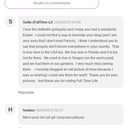
Ajouter un commentaire
S
Sallie (FullTime-Lif
11/04/2015 04:09
I love the daffodils (jonquils) and I hope you had a wonderful
Easter. I could not find a way to translate your blog (and I am
very sorry that I don't read French). I think I understood you to
say that jonquils don't bloom everywhere in your country. That
is true here in the USA too. We live now in Florida and it is too
hot for them. We used to live in Oregon (on the west coast)
and we had them in our gardens. I very much miss seeing
them. I recently blogged an old picture of mine because I
was so wishing I could see them for real!!! Thank you for your
pictures. And thank you for visitng Full Time-Life.
Répondre
H
houbas
06/04/2015 00:27
Merci pour ton joli gif ! joeyuses pâques