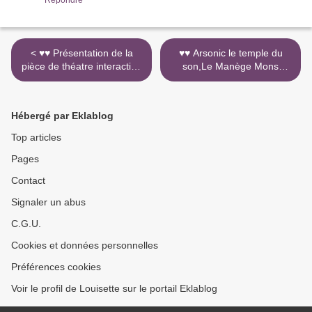
Répondre
< ♥♥ Présentation de la
♥♥ Arsonic le temple du
pièce de théatre interactive
son,Le Manège Mons
" Connemara Burning"de L'
Maubeuge salle de concert
EITC au groupe English
Musiques Nouvelles >
Tourisme de UTL Mons par
Hébergé par Eklablog
la troupe de théatre
irlandaise EITC
Top articles
Pages
Contact
Signaler un abus
C.G.U.
Cookies et données personnelles
Préférences cookies
Voir le profil de Louisette sur le portail Eklablog