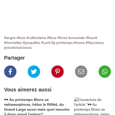
#angre
#bois
#colfontaine
#flore
#foret domaniale
#havré
#honnelles
#jonquilles
#Lent lily printemps
#mons
#Narcissus
pseudonarcissus
Partager
Vous aimerez aussi
♥♥ Au printemps Mons se
métamorphose, hélas le RAVeL du
Grand Large aussi mais quel mouche
à donc piqué l'adeps?