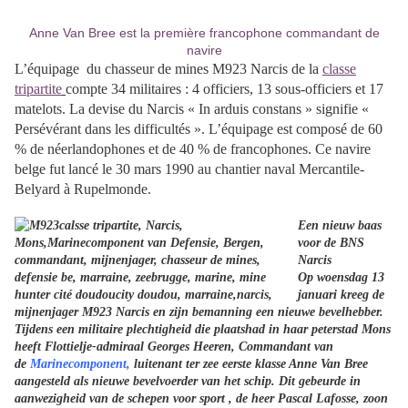
Anne Van Bree est la première francophone commandant de
navire
L’équipage du chasseur de mines M923 Narcis de la
classe
tripartite
compte 34 militaires : 4 officiers, 13 sous-officiers et 17
matelots. La devise du Narcis « In arduis constans » signifie «
Persévérant dans les difficultés ». L’équipage est composé de 60
% de néerlandophones et de 40 % de francophones. Ce navire
belge fut lancé le 30 mars 1990 au chantier naval Mercantile-
Belyard à Rupelmonde.
Een nieuw baas
voor de BNS
Narcis
Op woensdag 13
januari kreeg de
mijnenjager M923 Narcis en zijn bemanning een nieuwe bevelhebber.
Tijdens een militaire plechtigheid die plaatshad in haar peterstad Mons
heeft Flottielje-admiraal Georges Heeren, Commandant van
de
Marinecomponent,
luitenant ter zee eerste klasse Anne Van Bree
aangesteld als nieuwe bevelvoerder van het schip. Dit gebeurde in
aanwezigheid van de schepen voor sport , de heer Pascal Lafosse, zoon