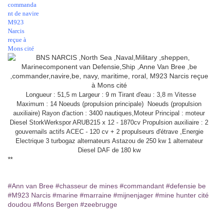
Longueur : 51,5 m Largeur : 9 m Tirant d'eau : 3,8 m Vitesse
Maximum : 14 Noeuds (propulsion principale) Noeuds (propulsion
auxiliaire) Rayon d'action : 3400 nautiques,Moteur Principal : moteur
Diesel StorkWerkspor ARUB215 x 12 - 1870cv Propulsion auxiliaire : 2
gouvernails actifs ACEC - 120 cv + 2 propulseurs d'étrave ,Energie
Electrique 3 turbogaz alternateurs Astazou de 250 kw 1 alternateur
Diesel DAF de 180 kw
**
#Ann van Bree
#chasseur de mines
#commandant
#defensie be
#M923 Narcis
#marine
#marraine
#mijnenjager
#mine hunter cité
doudou
#Mons Bergen
#zeebrugge