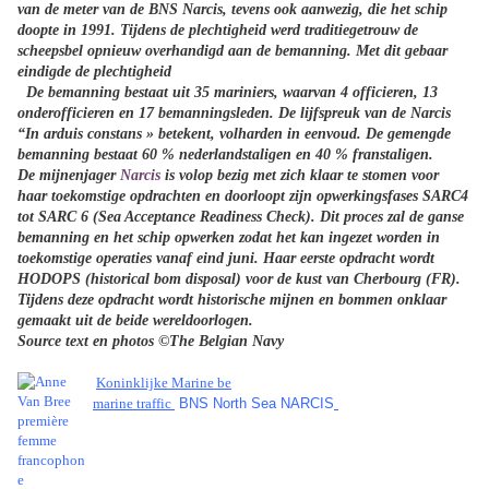
van de meter van de BNS Narcis, tevens ook aanwezig, die het schip
doopte in 1991. Tijdens de plechtigheid werd traditiegetrouw de
scheepsbel opnieuw overhandigd aan de bemanning. Met dit gebaar
eindigde de plechtigheid
De bemanning bestaat uit 35 mariniers, waarvan 4 officieren, 13
onderofficieren en 17 bemanningsleden. De lijfspreuk van de Narcis
“In arduis constans » betekent, volharden in eenvoud. De gemengde
bemanning bestaat 60 % nederlandstaligen en 40 % franstaligen.
De mijnenjager
Narcis
is volop bezig met zich klaar te stomen voor
haar toekomstige opdrachten en doorloopt zijn opwerkingsfases SARC4
tot SARC 6 (Sea Acceptance Readiness Check). Dit proces zal de ganse
bemanning en het schip opwerken zodat het kan ingezet worden in
toekomstige operaties vanaf eind juni. Haar eerste opdracht wordt
HODOPS (historical bom disposal) voor de kust van Cherbourg (FR).
Tijdens deze opdracht wordt historische mijnen en bommen onklaar
gemaakt uit de beide wereldoorlogen.
Source text en photos ©The Belgian Navy
Koninklijke Marine be
marine traffic
BNS North Sea NARCIS