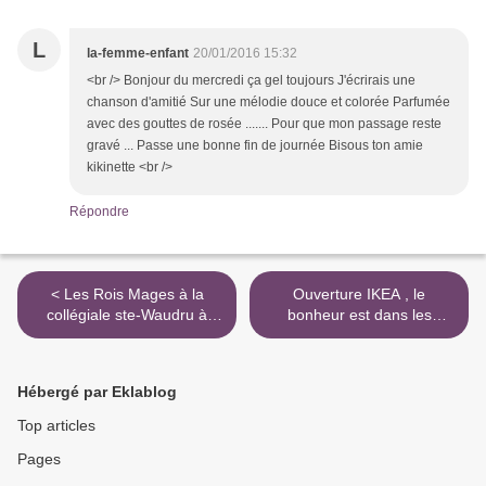
L
la-femme-enfant
20/01/2016 15:32
<br /> Bonjour du mercredi ça gel toujours J'écrirais une
chanson d'amitié Sur une mélodie douce et colorée Parfumée
avec des gouttes de rosée ....... Pour que mon passage reste
gravé ... Passe une bonne fin de journée Bisous ton amie
kikinette <br />
Répondre
< Les Rois Mages à la
Ouverture IKEA , le
collégiale ste-Waudru à
bonheur est dans les
Mons. Epihanie, galette des
Grands Prés à Mons >
rois.
Hébergé par Eklablog
Top articles
Pages