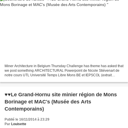
Miner Architecture in Belgium Thursday Challenge has theme has asked that
we post something ARCHITECTURAL Powerpoint de Nicole Stiévenart de
notre cours UTL Université Temps Libre Mons BE et IEPSCOL (extrait
musical de Carl Orff : Carmina Burama) De Mons...
♥♥Le Grand-Hornu site minier région de Mons
Borinage et MAC's (Musée des Arts
Contemporains)
Publié le 16/11/2014 à 23:29
Par
Louisette