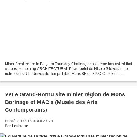
Miner Architecture in Belgium Thursday Challenge has theme has asked that
we post something ARCHITECTURAL Powerpoint de Nicole Stiévenart de
notre cours UTL Université Temps Libre Mons BE et IEPSCOL (extrait
musical de Carl Orff : Carmina Burama) De Mons...
♥♥Le Grand-Hornu site minier région de Mons
Borinage et MAC's (Musée des Arts
Contemporains)
Publié le 16/11/2014 à 23:29
Par
Louisette