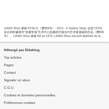
LIANG Shuo 梁硕 Fit No.8 《费特8号》- 2014 - © Gallery Yang. 这是7月3日
在比利时蒙斯市“老屠宰场”艺术中心拍摄的中国当代艺术家梁硕的作品《费特8
号》。 LIANG Shuo 梁硕 Né en 1976, LIANG Shuo est sorti diplômé de la
Faculté de Sculpture de l’Académie centrale des Beaux-Arts en 2000, avant
de rejoindre le...
Hébergé par Eklablog
Top articles
Pages
Contact
Signaler un abus
C.G.U.
Cookies et données personnelles
Préférences cookies