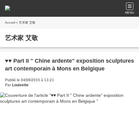
MENU
Accueil
» 艺术家 艾敬
艺术家 艾敬
♥♥ Part II " Chine ardente" exposition sculptures
art contemporain à Mons en Belgique
Publié le 04/08/2015 à 13:21
Par
Louisette