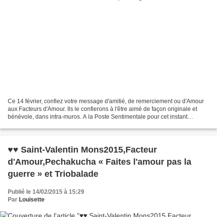
Ce 14 février, confiez votre message d'amitié, de remerciement ou d'Amour
aux Facteurs d'Amour. Ils le confierons à l'être aimé de façon originale et
bénévole, dans intra-muros. A la Poste Sentimentale pour cet instant
magique a Mons2015, à la Maison...
♥♥ Saint-Valentin Mons2015,Facteur
d'Amour,Pechakucha « Faites l'amour pas la
guerre » et Triobalade
Publié le 14/02/2015 à 15:29
Par
Louisette