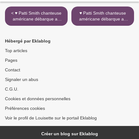
< ♥ Patti Smith chanteuse
♥ Patti Smith chanteuse
américane débarque au
américane débarque au
BAM Mons « Verlaine,
BAM Mons « Verlaine,
cellule 252. Turbulences
cellule 252. Turbulences
poétiques ».
poétiques ». >
Hébergé par Eklablog
Top articles
Pages
Contact
Signaler un abus
C.G.U.
Cookies et données personnelles
Préférences cookies
Voir le profil de Louisette sur le portail Eklablog
Créer un blog sur Eklablog