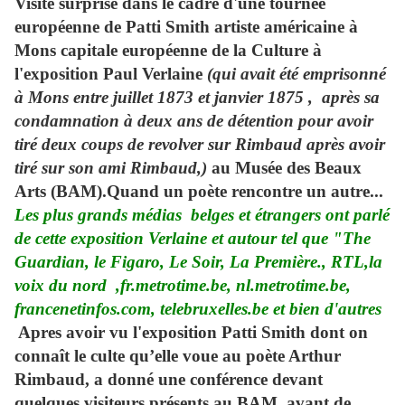
Visite surprise dans le cadre d'une tournée
européenne de Patti Smith artiste américaine à
Mons capitale européenne de la Culture à
l'exposition Paul Verlaine
(qui avait été emprisonné
à Mons entre juillet 1873 et janvier 1875 , après sa
condamnation à deux ans de détention pour avoir
tiré deux coups de revolver sur Rimbaud après avoir
tiré sur son ami Rimbaud,)
au Musée des Beaux
Arts (BAM).Quand un poète rencontre un autre...
Les plus grands médias belges et étrangers ont parlé
de cette exposition Verlaine et autour tel que "The
Guardian, le Figaro, Le Soir, La Première., RTL,la
voix du nord ,fr.metrotime.be, nl.metrotime.be,
francenetinfos.com, telebruxelles.be et bien d'autres
Apres avoir vu l'exposition Patti Smith dont on
connaît le culte qu’elle voue au poète Arthur
Rimbaud, a donné une conférence devant
quelques visiteurs présents au BAM, avant de