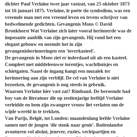
dichter Paul Verlaine twee jaar vastzat, van 25 oktober 1873
tot 16 januari 1875. Verlaine, le poète du symbolism, was een
vreemde man met een vreemd leven en tevens schrijver van
bedwelmende gedichten. Gevangenis Mons © David
Bronkhorst Wat Verlaine zich later vooral herinnerde was de
imposante aanblik van zijn gevangenis. Hij vond het een
elegant gebouw en noemde het in zijn
gevangenisherinneringen een 'toverkasteel'.
De gevangenis in Mons ziet er inderdaad uit als een kasteel.
Compleet met middeleeuwse torentjes, wachthuisjes en
schietgaten. Naast de ingang hangt een mozaïek ter
herinnering aan zijn verblijf. De cel van Verlaine is niet
bezoeken, de gevangenis is nog steeds in gebruik.
Waarom Verlaine hier vast zat? Rimbaud. De beroemde bad
boy van de literatuur die op zestienjarige leeftijd Verlaine
verleidde en hem zijn zwangere vrouw liet verlaten om de
wijde wereld in te trekken.
Van Parijs, België, tot Londen: maandenlang leefde Verlaine
samen met de jongen 'die stonk naar genie'. Buitenlandse
avonturen vol absint, jenever, ruzies, vechtpartijen en