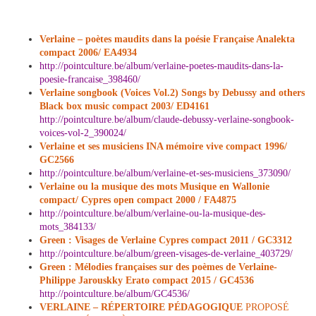
Verlaine – poètes maudits dans la poésie Française Analekta
compact 2006/ EA4934
http://pointculture.be/album/verlaine-poetes-maudits-dans-la-
poesie-francaise_398460/
Verlaine songbook (Voices Vol.2) Songs by Debussy and others
Black box music compact 2003/ ED4161
http://pointculture.be/album/claude-debussy-verlaine-songbook-
voices-vol-2_390024/
Verlaine et ses musiciens INA mémoire vive compact 1996/
GC2566
http://pointculture.be/album/verlaine-et-ses-musiciens_373090/
Verlaine ou la musique des mots Musique en Wallonie
compact/ Cypres open compact 2000 / FA4875
http://pointculture.be/album/verlaine-ou-la-musique-des-
mots_384133/
Green : Visages de Verlaine Cypres compact 2011 / GC3312
http://pointculture.be/album/green-visages-de-verlaine_403729/
Green : Mélodies françaises sur des poèmes de Verlaine-
Philippe Jarouskky Erato compact 2015 / GC4536
http://pointculture.be/album/GC4536/
VERLAINE – RÉPERTOIRE PÉDAGOGIQUE
PROPOSÉ