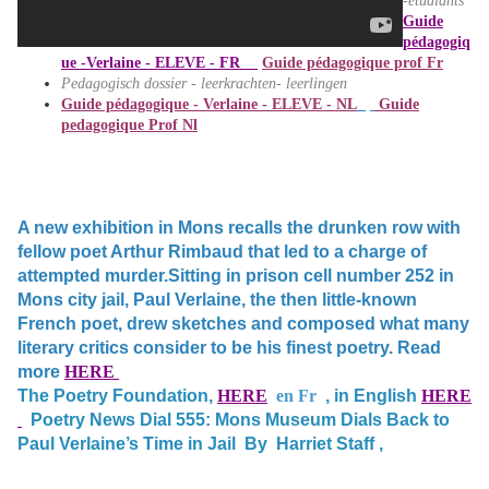
-étudiants
Guide
pédagogiq
ue -Verlaine - ELEVE - FR
Guide pédagogique prof Fr
Pedagogisch dossier - leerkrachten- leerlingen
Guide pédagogique - Verlaine - ELEVE - NL
Guide
pedagogique Prof Nl
A new exhibition in Mons recalls the drunken row with
fellow poet Arthur Rimbaud that led to a charge of
attempted murder.Sitting in prison cell number 252 in
Mons city jail, Paul Verlaine, the then little-known
French poet, drew sketches and
composed what many
literary critics consider to be his finest poetry. Read
more
HERE
The Poetry Foundation,
HERE
en Fr
, in English
HERE
Poetry News Dial 555: Mons Museum
Dials Back to
Paul
Verlaine’s Time in Jail
By
Harriet Staff
,