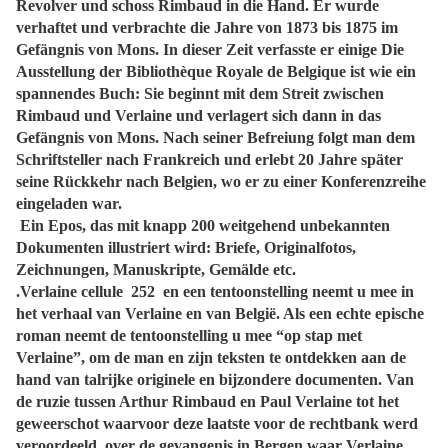
Revolver und schoss Rimbaud in die Hand. Er wurde
verhaftet und verbrachte die Jahre von 1873 bis 1875 im
Gefängnis von Mons. In dieser Zeit verfasste er einige Die
Ausstellung der Bibliothèque Royale de Belgique ist wie ein
spannendes Buch: Sie beginnt mit dem Streit zwischen
Rimbaud und Verlaine und verlagert sich dann in das
Gefängnis von Mons. Nach seiner Befreiung folgt man dem
Schriftsteller nach Frankreich und erlebt 20 Jahre später
seine Rückkehr nach Belgien, wo er zu einer Konferenzreihe
eingeladen war.
Ein Epos, das mit knapp 200 weitgehend unbekannten
Dokumenten illustriert wird: Briefe, Originalfotos,
Zeichnungen, Manuskripte, Gemälde etc.
.Verlaine cellule 252 en een tentoonstelling neemt u mee in
het verhaal van Verlaine en van België. Als een echte epische
roman neemt de tentoonstelling u mee “op stap met
Verlaine”, om de man en zijn teksten te ontdekken aan de
hand van talrijke originele en bijzondere documenten. Van
de ruzie tussen Arthur Rimbaud en Paul Verlaine tot het
geweerschot waarvoor deze laatste voor de rechtbank werd
veroordeeld, over de gevangenis in Bergen waar Verlaine