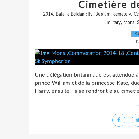
Cimetière d
,
,
,
,
2014
Bataille Belgian city
Belgium
cemetery
Ce
,
,
military
Mons
19.
P
Une délégation britannique est attendue à 
prince William et de la princesse Kate, du
Harry, ensuite, ils se rendront e au cimetiè
L