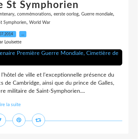
e St Symphorien
,
,
,
,
ntenary
commémorations
eerste oorlog
Guerre mondiale
,
St Symphorien
World War
07.2014
…
ar Louisette
l’hôtel de ville et l'exceptionnelle présence du
cs de Cambridge, ainsi que du prince de Galles,
re militaire de Saint-Symphorien....
ire la suite