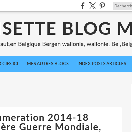
ISETTE BLOG 
ut,en Belgique Bergen wallonia, wallonie, Be ,Bel
 GIFS ICI
MES AUTRES BLOGS
INDEX POSTS ARTICLES
mmeration 2014-18
ière Guerre Mondiale,