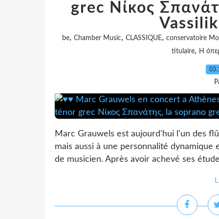
grec Νίκος Σπανάτ
Vassili
,
,
,
be
Chamber Music
CLASSIQUE
conservatoire Mo
,
titulaire
Η όπε
03.
P
Marc Grauwels est aujourd'hui l'un des flûti
mais aussi à une personnalité dynamique et
de musicien. Après avoir achevé ses étude
L