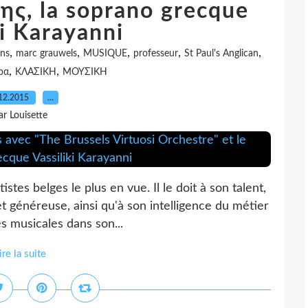
ης, la soprano grecque
ki Karayanni
,
,
,
,
,
ns
marc grauwels
MUSIQUE
professeur
St Paul's Anglican
,
,
ρα
ΚΛΑΣΙΚΗ
ΜΟΥΣΙΚΗ
12.2015
…
ar Louisette
stes belges le plus en vue. Il le doit à son talent,
 généreuse, ainsi qu'à son intelligence du métier
s musicales dans son...
ire la suite