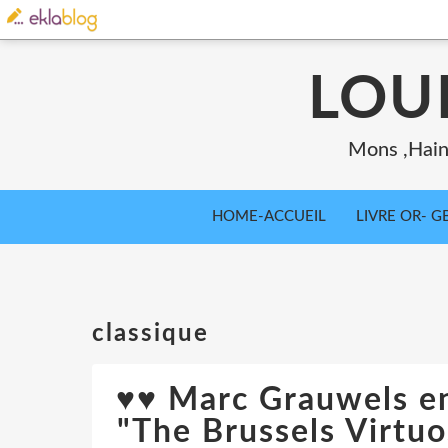
LOU
Mons ,Haina
HOME-ACCUEIL
LIVRE OR- GB
classique
♥♥ Marc Grauwels en
"The Brussels Virtuo