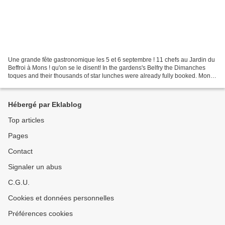
Une grande fête gastronomique les 5 et 6 septembre ! 11 chefs au Jardin du
Beffroi à Mons ! qu'on se le disent! In the gardens's Belfry the Dimanches
toques and their thousands of star lunches were already fully booked. Mons
2015, Culturele Hoofdstad...
Hébergé par Eklablog
Top articles
Pages
Contact
Signaler un abus
C.G.U.
Cookies et données personnelles
Préférences cookies