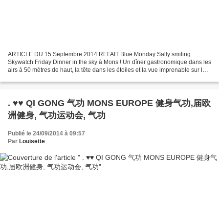
ARTICLE DU 15 Septembre 2014 REFAIT Blue Monday Sally smiling
Skywatch Friday Dinner in the sky à Mons ! Un dîner gastronomique dans les
airs à 50 mètres de haut, la tête dans les étoiles et la vue imprenable sur la
ville. Plusieurs chefs de la région...
. ♥♥ QI GONG 气功 MONS EUROPE 健身气功,届欧
洲健身, 气功运动会, 气功
Publié le 24/09/2014 à 09:57
Par
Louisette