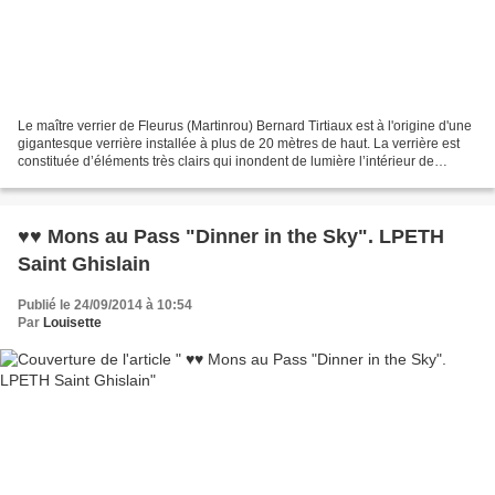
Le maître verrier de Fleurus (Martinrou) Bernard Tirtiaux est à l'origine d'une
gigantesque verrière installée à plus de 20 mètres de haut. La verrière est
constituée d’éléments très clairs qui inondent de lumière l’intérieur de
l’édifice du 13 ème siècle....
♥♥ Mons au Pass "Dinner in the Sky". LPETH
Saint Ghislain
Publié le 24/09/2014 à 10:54
Par
Louisette