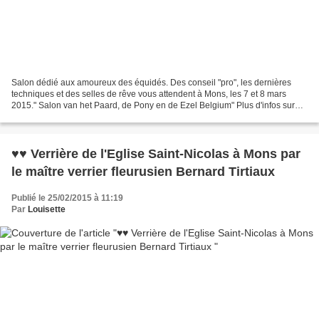
Salon dédié aux amoureux des équidés. Des conseil "pro", les dernières
techniques et des selles de rêve vous attendent à Mons, les 7 et 8 mars
2015." Salon van het Paard, de Pony en de Ezel Belgium" Plus d'infos sur
www.saloncheval.com et www.lottomonsexpo.be/agendas/expo/events/103-
le-salon-du-cheval-du-poney-et-de-lane...
♥♥ Verrière de l'Eglise Saint-Nicolas à Mons par
le maître verrier fleurusien Bernard Tirtiaux
Publié le 25/02/2015 à 11:19
Par
Louisette