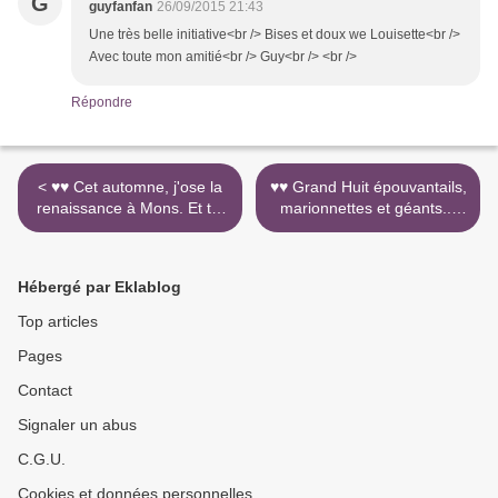
G
guyfanfan
26/09/2015 21:43
Une très belle initiative<br /> Bises et doux we Louisette<br />
Avec toute mon amitié<br /> Guy<br /> <br />
Répondre
< ♥♥ Cet automne, j'ose la
♥♥ Grand Huit épouvantails,
renaissance à Mons. Et toi
marionnettes et géants...
? Mons2015 23 septembte
Nimy Maisières Mons 2015
equinoxe automne!
>
Hébergé par Eklablog
Top articles
Pages
Contact
Signaler un abus
C.G.U.
Cookies et données personnelles