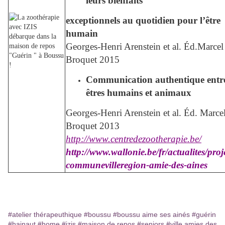
leurs bienfaits
exceptionnels au quotidien pour l’être
humain
Georges-Henri Arenstein et al. Éd.
Marcel
Broquet 2015
Communication authentique entr
êtres humains et animaux
Georges-Henri Arenstein et al. Éd. Marce
Broquet 2013
http://www.centredezootherapie.be/
http://www.wallonie.be/fr/actualites/proj
communevilleregion-amie-des-aines
#atelier thérapeuthique
#boussu
#boussu aime ses ainés
#guérin
#hainaut
#home
#izis
#maison de repos
#seniors
#ville amies des