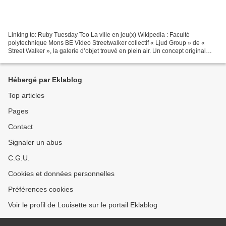
Linking to: Ruby Tuesday Too La ville en jeu(x) Wikipedia : Faculté
polytechnique Mons BE Video Streetwalker collectif « Ljud Group » de «
Street Walker », la galerie d’objet trouvé en plein air. Un concept original
d’artiste slovène qui ont la fâcheuse...
Hébergé par Eklablog
Top articles
Pages
Contact
Signaler un abus
C.G.U.
Cookies et données personnelles
Préférences cookies
Voir le profil de Louisette sur le portail Eklablog