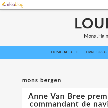
LOU
Mons ,Haina
HOME-ACCUEIL
LIVRE OR- GB
mons bergen
Anne Van Bree prem
commandant de navi