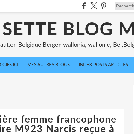
ISETTE BLOG 
ut,en Belgique Bergen wallonia, wallonie, Be ,Bel
 GIFS ICI
MES AUTRES BLOGS
INDEX POSTS ARTICLES
ière femme francophone
re M923 Narcis reçue à