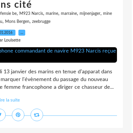
ns cité
,
,
,
,
,
fensie be
M923 Narcis
marine
marraine
mijnenjager
mine
,
,
ou
Mons Bergen
zeebrugge
01.2016
…
ar Louisette
 13 janvier des marins en tenue d’apparat dans
n marquer l'évènement du passage du nouveau
femme francophone a diriger ce chasseur de...
ire la suite