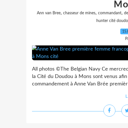
Mo
,
,
,
Ann van Bree
chasseur de mines
commandant
de
hunter cité doud
15.
P
All photos ©The Belgian Navy Ce mercredi
la Cité du Doudou à Mons sont venus afi
commandement à Anne Van Brée première 
L