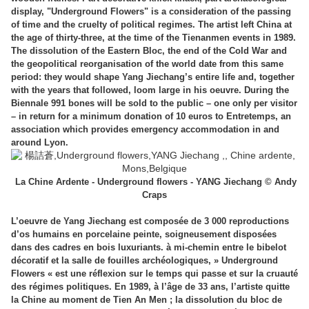
display, "Underground Flowers" is a consideration of the passing
of time and the cruelty of political regimes. The artist left China at
the age of thirty-three, at the time of the Tienanmen events in 1989.
The dissolution of the Eastern Bloc, the end of the Cold War and
the geopolitical reorganisation of the world date from this same
period: they would shape Yang Jiechang’s entire life and, together
with the years that followed, loom large in his oeuvre. During the
Biennale 991 bones will be sold to the public – one only per visitor
– in return for a minimum donation of 10 euros to Entretemps, an
association which provides emergency accommodation in and
around Lyon.
La Chine Ardente - Underground flowers - YANG Jiechang © Andy
Craps
L’oeuvre de Yang Jiechang est composée de 3 000 reproductions
d’os humains en porcelaine peinte, soigneusement disposées
dans des cadres en bois luxuriants. à mi-chemin entre le bibelot
décoratif et la salle de fouilles archéologiques, » Underground
Flowers « est une réflexion sur le temps qui passe et sur la cruauté
des régimes politiques. En 1989, à l’âge de 33 ans, l’artiste quitte
la Chine au moment de Tien An Men ; la dissolution du bloc de