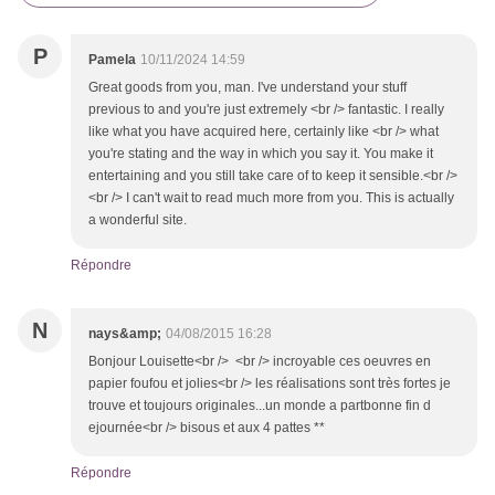
P
Pamela
10/11/2024 14:59
Great goods from you, man. I've understand your stuff
previous to and you're just extremely <br /> fantastic. I really
like what you have acquired here, certainly like <br /> what
you're stating and the way in which you say it. You make it
entertaining and you still take care of to keep it sensible.<br />
<br /> I can't wait to read much more from you. This is actually
a wonderful site.
Répondre
N
nays&amp;
04/08/2015 16:28
Bonjour Louisette<br /> <br /> incroyable ces oeuvres en
papier foufou et jolies<br /> les réalisations sont très fortes je
trouve et toujours originales...un monde a partbonne fin d
ejournée<br /> bisous et aux 4 pattes **
Répondre