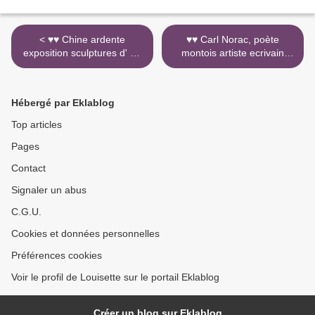
< ♥♥ Chine ardente
♥♥ Carl Norac, poète
exposition sculptures d' art
montois artiste ecrivain
contemporaines de 25
contes complice de Mons
artistes à Mons en Belgique
2015 >
Hébergé par Eklablog
Top articles
Pages
Contact
Signaler un abus
C.G.U.
Cookies et données personnelles
Préférences cookies
Voir le profil de Louisette sur le portail Eklablog
Créer un blog sur Eklablog