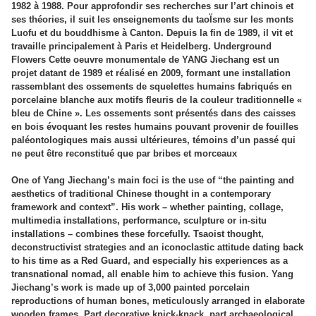
1982 à 1988. Pour approfondir ses recherches sur l’art chinois et
ses théories, il suit les enseignements du taoÏsme sur les monts
Luofu et du bouddhisme à Canton. Depuis la fin de 1989, il vit et
travaille principalement à Paris et Heidelberg. Underground
Flowers Cette oeuvre monumentale de YANG Jiechang est un
projet datant de 1989 et réalisé en 2009, formant une installation
rassemblant des ossements de squelettes humains fabriqués en
porcelaine blanche aux motifs fleuris de la couleur traditionnelle «
bleu de Chine ». Les ossements sont présentés dans des caisses
en bois évoquant les restes humains pouvant provenir de fouilles
paléontologiques mais aussi ultérieures, témoins d’un passé qui
ne peut être reconstitué que par bribes et morceaux
One of Yang Jiechang’s main foci is the use of “the painting and
aesthetics of traditional Chinese thought in a contemporary
framework and context”. His work – whether painting, collage,
multimedia installations, performance, sculpture or in-situ
installations – combines these forcefully. Tsaoist thought,
deconstructivist strategies and an iconoclastic attitude dating back
to his time as a Red Guard, and especially his experiences as a
transnational nomad, all enable him to achieve this fusion. Yang
Jiechang’s work is made up of 3,000 painted porcelain
reproductions of human bones, meticulously arranged in elaborate
wooden frames. Part decorative knick-knack, part archaeological