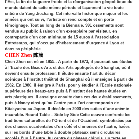
l’Est, la fin de la guerre froide et la réorganisation géopolitique du
monde datent de cette même période et façonnent la vie toute
entière de Yang Jiechang. Cet intervalle historique majeur et les
années qui ont suivi, l’artiste en rend compte et en porte
témoignage. Tout au long de la Biennale, 991 ossements sont
vendus au public à raison d’un exemplaire par visiteur, en
contrepartie d’un don minimum de 15 euros à l’association
Entretemps, qui s’occupe d’hébergement d’urgence à Lyon et
dans sa périphérie
CHEN Zhen
陈箴
Chen Zhen est né en 1955.. A partir de 1973, il poursuit ses études
à l’Ecole des Beaux-Arts et des Arts appliqués de Shanghai, où il
devient ensuite professeur. Il étudie ensuite l’art du décor
scénique à l’Institut théâtral de Shanghai où il enseigne à partir de
1982. En 1986, il émigre à Paris, pour y étudier à l'Ecole nationale
supérieure des beaux-arts puis à l’institut des hautes études en
arts plastiques. Il enseigne ensuite dans ces deux établissements,
puis à Nancy ainsi qu’au Centre pour l’art contemporain de
Kitakyushu au Japon. Il décède en 2000 des suites d’une anémie
incurable. Round Table – Side by Side Cette oeuvre confronte les
traditions culturelles de l’Orient et de l’Occident, symbolisées par
des chaises occidentales d’un côté et chinoises de l’autre, fixées
sur les bords d’une table à double plateaux semi circulaires
accolés l’un à l’autre. Au centre du plateau chinois, un texte en