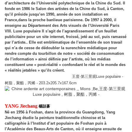
d’architecture de l’Université polytechnique de la Chine du Sud. Il
fonde en 1986 le Salon des artistes de la Chine du Sud, à Canton,
qu’il préside jusqu’en 1990, année de son installation en
France,dans la proche banlieue parisienne. De 1997 à 2000, il
enseigne au Département des Arts visuels de l’Université Paris
VIII. Luxe populaire Il s’agit de l’agrandissement d’un feuillet
publicitaire pour un site internet, froissé, jeté au sol, puis ramassé
par l’artiste.. Elle est emblématique de l’ensemble de son travail
qui n’a de cesse de dédoubler la surenchère médiatique pour
rendre compte du tourbillon de notre « société de consommation
de l’information » ainsi définie par l’artiste, où les médias
constituent une « post-réalité » confondant le réel et le monde des
« réalités jetables » qu’ils créent.
王度-第三景观Luxe populaire -
树脂，聚酯，丙烯 - 203.2x205.7x167.6cm
YANG Jiechang
楊詰蒼
Né en 1956 à Foshan, dans la province du Guangdong, Yang
Jiechang étudie la peinture traditionnelle chinoise et la
calligraphie à l’Institut d’art populaire de Foshan puis à
l’Académie des Beaux-Arts de Canton, où il enseigne ensuite de