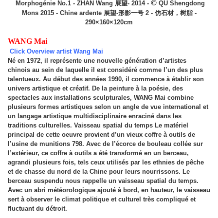
©
Morphogénie No.1 - ZHAN Wang 展望- 2014 -
QU Shengdong
Mons 2015 - Chine ardente 展望-形影一号 2 - 仿石材，树脂 -
290×160×120cm
WANG Mai
Click Overview artist Wang Mai
Né en 1972, il représente une nouvelle génération d’artistes
chinois au sein de laquelle il est considéré comme l’un des plus
talentueux. Au début des années 1990, il commence à établir son
univers artistique et créatif. De la peinture à la poésie, des
spectacles aux installations sculpturales, WANG Mai combine
plusieurs formes artistiques selon un angle de vue international et
un langage artistique multidisciplinaire enraciné dans les
traditions culturelles. Vaisseau spatial du temps Le matériel
principal de cette oeuvre provient d’un vieux coffre à outils de
l’usine de munitions 798. Avec de l’écorce de bouleau collée sur
l’extérieur, ce coffre à outils a été transformé en un berceau,
agrandi plusieurs fois, tels ceux utilisés par les ethnies de pêche
et de chasse du nord de la Chine pour leurs nourrissons. Le
berceau suspendu nous rappelle un vaisseau spatial du temps.
Avec un abri météorologique ajouté à bord, en hauteur, le vaisseau
sert à observer le climat politique et culturel très compliqué et
fluctuant du détroit.