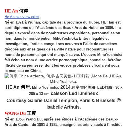
HE An
何岸
He An overview artist
Né en 1971 à Wuhan, capitale de la province du Hubei, HE Han est
sorti diplômé de l’Académie des Beaux-Arts du Hubei en 1996. Il a
depuis exposé dans de nombreuses expositions, personnelles ou
non, dans le monde entier. MihoYoshioka Entre illégalité et
investigation, l’artiste conçoit ses oeuvres à l’aide de caractères
dérobés aux enseignes de sa ville natale pour reconstituer les
noms de personnes qui ont marqué sa vie. L’oeuvre MihoYoshioka
fait écho au nom d’une actrice pornographique japonaise, héroïne
illicite de sa jeunesse, dont les vidéos prohibées circulaient sous
le manteau en Chine.
HE An
何岸
,
, 2014,
Miho Yoshioka
何岸-吉冈美穗- LED灯箱 - 90 x
caisson Led lumineux
265 x 13 cm
©
Courtesy Galerie Daniel Templon, Paris & Brussels
Isabelle Arthuis.
WANG Du
王度
Né en 1956, Wang Du, après ses études à l’Académie des Beaux-
Arts de Canton de 1981 à 1985, enseigne les arts visuels à l’Institut