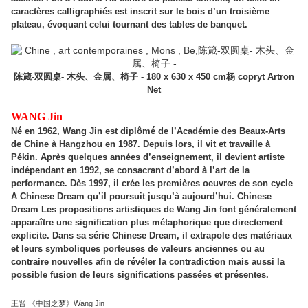
caractères calligraphiés est inscrit sur le bois d’un troisième
plateau, évoquant celui tournant des tables de banquet.
陈箴-双圆桌- 木头、金属、椅子 - 180 x 630 x 450 cm杨 copryt Artron
Net
WANG Jin
Né en 1962, Wang Jin est diplômé de l’Académie des Beaux-Arts
de Chine à Hangzhou en 1987. Depuis lors, il vit et travaille à
Pékin. Après quelques années d’enseignement, il devient artiste
indépendant en 1992, se consacrant d’abord à l’art de la
performance. Dès 1997, il crée les premières oeuvres de son cycle
A Chinese Dream qu’il poursuit jusqu’à aujourd’hui. Chinese
Dream Les propositions artistiques de Wang Jin font généralement
apparaître une signification plus métaphorique que directement
explicite. Dans sa série Chinese Dream, il extrapole des matériaux
et leurs symboliques porteuses de valeurs anciennes ou au
contraire nouvelles afin de révéler la contradiction mais aussi la
possible fusion de leurs significations passées et présentes.
王晋 《中国之梦》Wang Jin