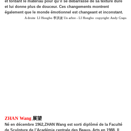
et tordant le matériau pour qu’il se débarrasse de sa texture dure
et lui donne plus de douceur. Ces changements montrent
également que le monde émotionnel est changeant et inconstant.
A droite
LI Hongbo 李洪波 Un arbre - LI Hongbo :copyright: Andy Craps
ZHAN Wang
展望
Né en décembre 1962,
ZHAN Wang est sorti diplômé de la Faculté
de Sculpture de l’Académie centrale des Beaux- Arts en 1988. Il