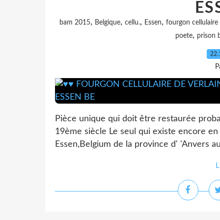
ES
,
,
,
,
bam 2015
Belgique
cellu.
Essen
fourgon cellulaire
,
poete
prison 
22.
P
Pièce unique qui doit être restaurée proba
19ème siècle Le seul qui existe encore en 
Essen,Belgium de la province d' 'Anvers au
L