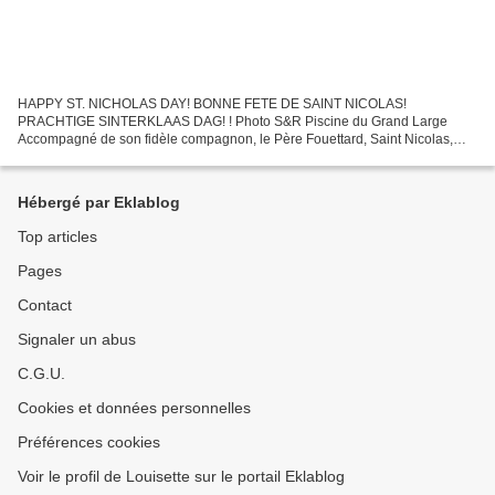
HAPPY ST. NICHOLAS DAY! BONNE FETE DE SAINT NICOLAS!
PRACHTIGE SINTERKLAAS DAG! ! Photo S&R Piscine du Grand Large
Accompagné de son fidèle compagnon, le Père Fouettard, Saint Nicolas,
laissera son âne au repos et optera pour un moyen de locomotion plus…...
Hébergé par Eklablog
Top articles
Pages
Contact
Signaler un abus
C.G.U.
Cookies et données personnelles
Préférences cookies
Voir le profil de Louisette sur le portail Eklablog