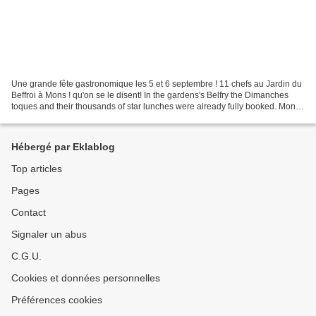
Une grande fête gastronomique les 5 et 6 septembre ! 11 chefs au Jardin du
Beffroi à Mons ! qu'on se le disent! In the gardens's Belfry the Dimanches
toques and their thousands of star lunches were already fully booked. Mons
2015, Culturele Hoofdstad...
Hébergé par Eklablog
Top articles
Pages
Contact
Signaler un abus
C.G.U.
Cookies et données personnelles
Préférences cookies