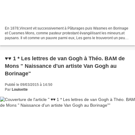
En 1878,Vincent vit successivement à Pâturages puis Wasmes en Borinage
et Cuesmes Mons, comme pasteur protestant évangélisant les mineurs,et
paysans. Il vit comme un pauvre parmi eux, Les gens le trouveront un peu
étrange, de choisir cette vie alors qu'il...
♥♥ 1 * Les lettres de van Gogh à Théo. BAM de
Mons " Naissance d'un artiste Van Gogh au
Borinage"
Publié le 09/03/2015 à 14:50
Par
Louisette