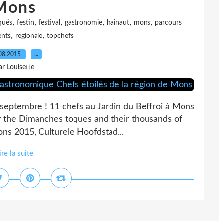
Mons
,
,
,
,
,
,
qués
festin
festival
gastronomie
hainaut
mons
parcours
,
,
ents
regionale
topchefs
08.2015
…
ar Louisette
 septembre ! 11 chefs au Jardin du Beffroi à Mons
fry the Dimanches toques and their thousands of
ons 2015, Culturele Hoofdstad...
ire la suite