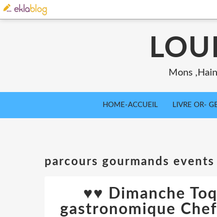
LOU
Mons ,Haina
HOME-ACCUEIL
LIVRE OR- GB
parcours gourmands events
♥♥ Dimanche Toq
gastronomique Chefs