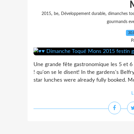
,
,
,
2015
be
Développement durable
dimanches to
gourmands ev
30.
P
Une grande fête gastronomique les 5 et 6
! qu'on se le disent! In the gardens's Bel
star lunches were already fully booked. M
L