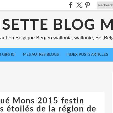
ISETTE BLOG 
ut,en Belgique Bergen wallonia, wallonie, Be ,Bel
 GIFS ICI
MES AUTRES BLOGS
INDEX POSTS ARTICLES
ué Mons 2015 festin
 étoilés de la région de