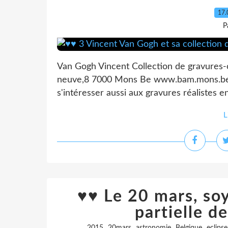
17.
P
Van Gogh Vincent Collection de gravures
neuve,8 7000 Mons Be www.bam.mons.be Ou
s'intéresser aussi aux gravures réalistes e
L
♥♥ Le 20 mars, soy
partielle de
,
,
,
,