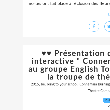
mortes ont fait place à l’éclosion des fleurs
L
♥♥ Présentation d
interactive " Conne
au groupe English T
la troupe de thé
,
,
,
2015
be
bring to your school
Connemara Burning
Theatre Comp
23.
P