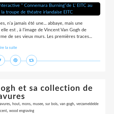
s, n'a jamais été une... abbaye, mais une
lle est , à l'image de Vincent Van Gogh de
rme de ses vieux murs. Les premières traces...
ire la suite
ogh et sa collection de
avures
,
,
,
,
,
,
avures
hout
mons
musee
sur bois
van gogh
verzameldelde
,
ncent
wood engraving