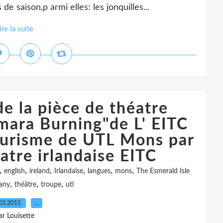
 de saison,p armi elles: les jonquilles...
ire la suite
e la pièce de théatre
mara Burning"de L' EITC
ourisme de UTL Mons par
atre irlandaise EITC
,
,
,
,
,
,
english
ireland
Irlandaise
langues
mons
The Esmerald Isle
,
,
,
any
théâtre
troupe
utl
03.2015
…
ar Louisette