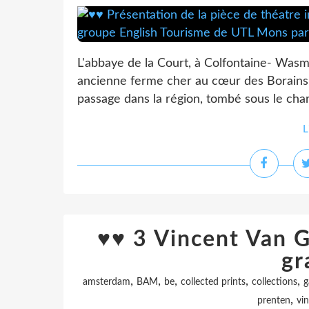
L'abbaye de la Court, à Colfontaine- Wasme
ancienne ferme cher au cœur des Borains e
passage dans la région, tombé sous le cha
L
♥♥ 3 Vincent Van G
gr
,
,
,
,
,
amsterdam
BAM
be
collected prints
collections
g
,
prenten
vi