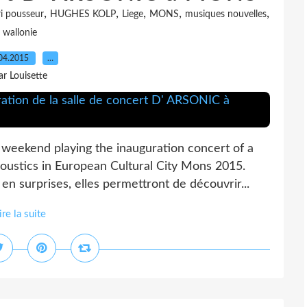
,
,
,
,
,
i pousseur
HUGHES KOLP
Liege
MONS
musiques nouvelles
wallonie
04.2015
…
ar Louisette
eekend playing the inauguration concert of a
coustics in European Cultural City Mons 2015.
urprises, elles permettront de découvrir...
ire la suite