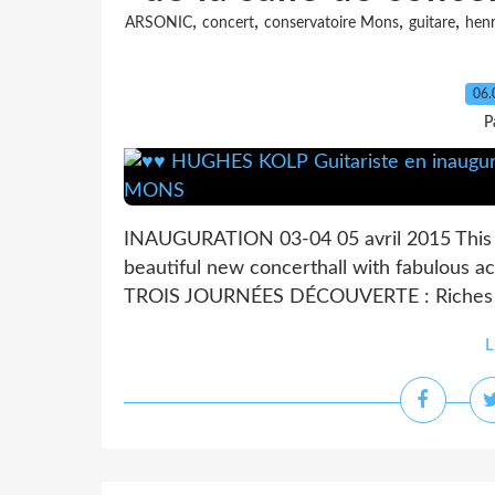
,
,
,
,
ARSONIC
concert
conservatoire Mons
guitare
henr
06.
P
INAUGURATION 03-04 05 avril 2015 This w
beautiful new concerthall with fabulous a
TROIS JOURNÉES DÉCOUVERTE : Riches en s
L