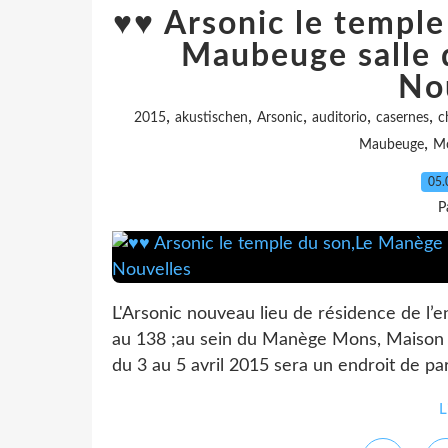
♥♥ Arsonic le templ
Maubeuge salle 
No
,
,
,
,
,
2015
akustischen
Arsonic
auditorio
casernes
c
,
Maubeuge
M
05.
P
L'Arsonic nouveau lieu de résidence de l
au 138 ;au sein du Manège Mons, Maison d
du 3 au 5 avril 2015 sera un endroit de pa
L