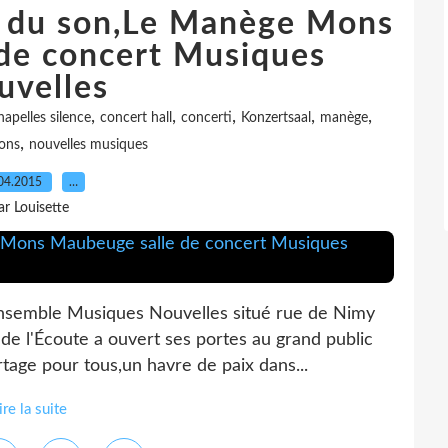
e du son,Le Manège Mons
de concert Musiques
uvelles
,
,
,
,
,
hapelles silence
concert hall
concerti
Konzertsaal
manège
,
ons
nouvelles musiques
04.2015
…
ar Louisette
’ensemble Musiques Nouvelles situé rue de Nimy
e l'Écoute a ouvert ses portes au grand public
rtage pour tous,un havre de paix dans...
ire la suite