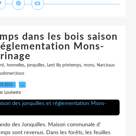
mps dans les bois saison
 réglementation Mons-
rinage
,
,
,
,
,
ré
honnelles
jonquilles
Lent lily printemps
mons
Narcissus
udonarcissus
03.2015
…
ar Louisette
ndo des Jonquilles. Maison communale d'
mps sont revenus. Dans les forêts, les feuilles