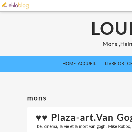
LOU
Mons ,Haina
HOME-ACCUEIL
LIVRE OR- GB
mons
♥♥ Plaza-art.Van G
,
,
,
be
cinema
la vie et la mort van gogh
Mike Rubbo