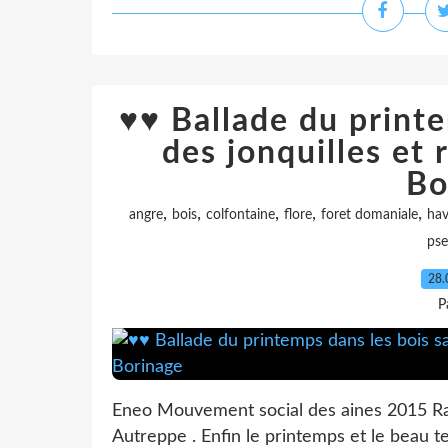
♥♥ Ballade du printe
des jonquilles et
Bo
,
,
,
,
,
angre
bois
colfontaine
flore
foret domaniale
hav
pse
28.
P
Eneo Mouvement social des aines 2015 Ra
Autreppe . Enfin le printemps et le beau te