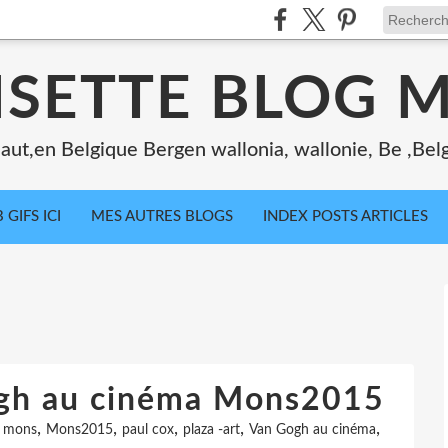
ISETTE BLOG 
ut,en Belgique Bergen wallonia, wallonie, Be ,Bel
 GIFS ICI
MES AUTRES BLOGS
INDEX POSTS ARTICLES
ogh au cinéma Mons2015
,
,
,
,
,
,
mons
Mons2015
paul cox
plaza -art
Van Gogh au cinéma