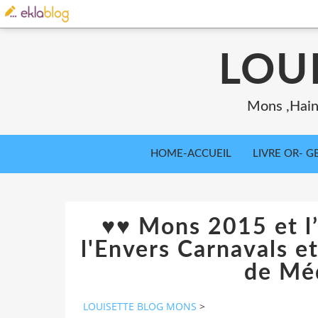
LOU
Mons ,Haina
HOME-ACCUEIL
LIVRE OR- GB
♥♥ Mons 2015 et l
l'Envers Carnavals e
de Mé
LOUISETTE BLOG MONS
>