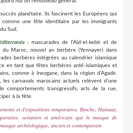
aujourd'hui un renouveau général.
succès planétaire. Ils fascinent les Européens qui
 comme une fête identitaire par les immigrants
 du Sud.
éditerranée
:
mascarades de l’Aïd-el-kebir et de
s du Maroc, nouvel an berbère (Yennayer) dans
arades berbères intégrées au calendrier islamique
nce en tant que fêtes berbères anté-islamiques et
ains, comme à Inezgane, dans la région d’Agadir.
les carnavals marocains actuels relèvent d’une
le comportements transgressifs, arts de la rue,
iper à la fête.
ements et d'expositions temporaires. Binche, Hainaut,
emporaires. océanien et américain que le masque de
le masque archéologique, ancien et contemporain