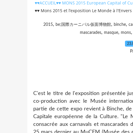
♥♥ACCUEIL♥♥ MONS 2015 European Capital of Cult
♥♥ Mons 2015 et l’exposition Le Monde à l'Enver
,
,
,
2015
be;国際カーニバル仮面博物館
binche
ca
,
,
mascarades
masque
mons
23.
P
C'est le titre de l'exposition présentée
co-production avec le Musée internati
partie de cette expo revient à Binche, de
Capitale européenne de la Culture. "Le 
consacrée aux carnavals et mascarades d'
25 mars dernier au MuCEM (Musée des civi