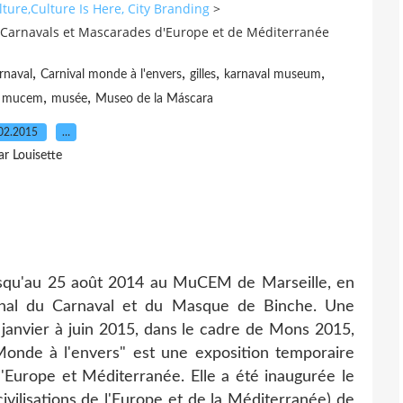
ure,Culture Is Here, City Branding
>
s Carnavals et Mascarades d'Europe et de Méditerranée
,
,
,
,
rnaval
Carnival monde à l'envers
gilles
karnaval museum
,
,
,
mucem
musée
Museo de la Máscara
02.2015
…
ar Louisette
 jusqu'au 25 août 2014 au MuCEM de Marseille, en
onal du Carnaval et du Masque de Binche. Une
 janvier à juin 2015, dans le cadre de Mons 2015,
Monde à l'envers" est une exposition temporaire
Europe et Méditerranée. Elle a été inaugurée le
lisations de l'Europe et de la Méditerranée) de