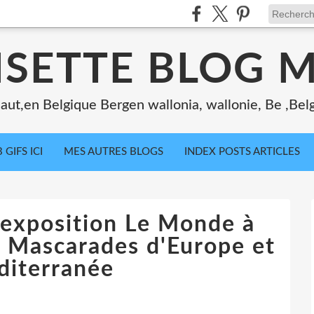
ISETTE BLOG 
ut,en Belgique Bergen wallonia, wallonie, Be ,Bel
 GIFS ICI
MES AUTRES BLOGS
INDEX POSTS ARTICLES
’exposition Le Monde à
t Mascarades d'Europe et
diterranée