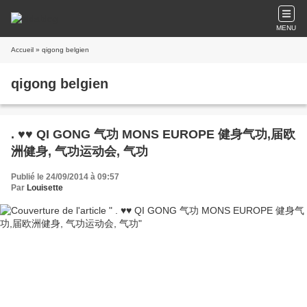
MENU
Accueil
» qigong belgien
qigong belgien
. ♥♥ QI GONG 气功 MONS EUROPE 健身气功,届欧
洲健身, 气功运动会, 气功
Publié le 24/09/2014 à 09:57
Par
Louisette