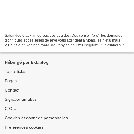
Salon dédié aux amoureux des équidés. Des conseil "pro", les dernières
techniques et des selles de rêve vous attendent à Mons, les 7 et 8 mars
2015." Salon van het Paard, de Pony en de Ezel Belgium" Plus d'infos sur
www.saloncheval.com et www.lottomonsexpo.be/agendas/expo/events/103-
le-salon-du-cheval-du-poney-et-de-lane...
Hébergé par Eklablog
Top articles
Pages
Contact
Signaler un abus
C.G.U.
Cookies et données personnelles
Préférences cookies