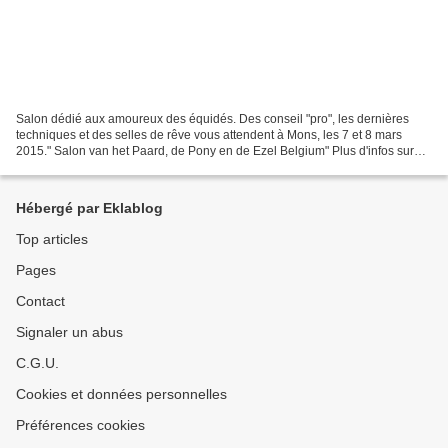
Salon dédié aux amoureux des équidés. Des conseil "pro", les dernières
techniques et des selles de rêve vous attendent à Mons, les 7 et 8 mars
2015." Salon van het Paard, de Pony en de Ezel Belgium" Plus d'infos sur
www.saloncheval.com et www.lottomonsexpo.be/agendas/expo/events/103-
le-salon-du-cheval-du-poney-et-de-lane...
Hébergé par Eklablog
Top articles
Pages
Contact
Signaler un abus
C.G.U.
Cookies et données personnelles
Préférences cookies