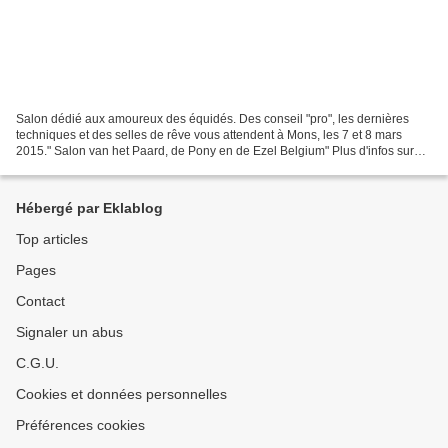
Salon dédié aux amoureux des équidés. Des conseil "pro", les dernières
techniques et des selles de rêve vous attendent à Mons, les 7 et 8 mars
2015." Salon van het Paard, de Pony en de Ezel Belgium" Plus d'infos sur
www.saloncheval.com et www.lottomonsexpo.be/agendas/expo/events/103-
le-salon-du-cheval-du-poney-et-de-lane...
Hébergé par Eklablog
Top articles
Pages
Contact
Signaler un abus
C.G.U.
Cookies et données personnelles
Préférences cookies