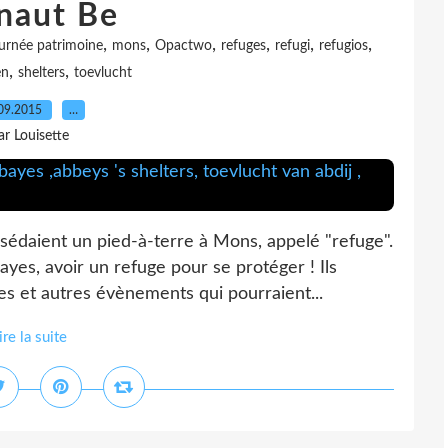
naut Be
,
,
,
,
,
,
urnée patrimoine
mons
Opactwo
refuges
refugi
refugios
,
,
en
shelters
toevlucht
09.2015
…
ar Louisette
édaient un pied-à-terre à Mons, appelé "refuge".
ayes, avoir un refuge pour se protéger ! Ils
es et autres évènements qui pourraient...
ire la suite