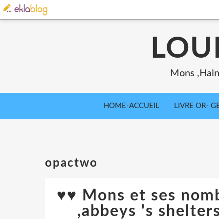
LOU
Mons ,Haina
HOME-ACCUEIL
LIVRE OR- GB
opactwo
♥♥ Mons et ses nomb
,abbeys 's shelters