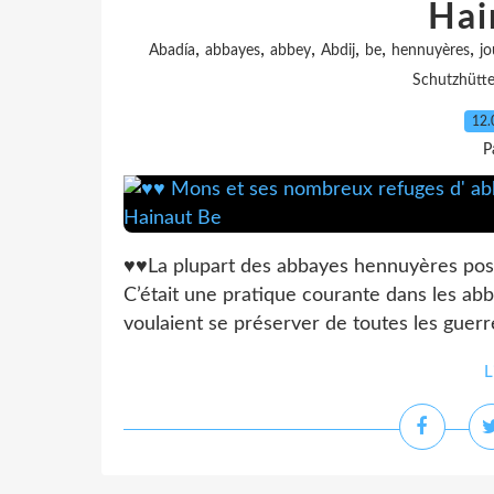
Hai
,
,
,
,
,
,
Abadía
abbayes
abbey
Abdij
be
hennuyères
jo
Schutzhütt
12.
P
♥♥La plupart des abbayes hennuyères poss
C’était une pratique courante dans les abb
voulaient se préserver de toutes les guerr
L