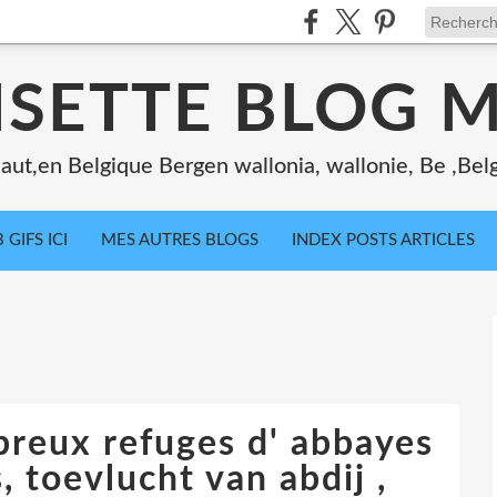
ISETTE BLOG 
ut,en Belgique Bergen wallonia, wallonie, Be ,Bel
 GIFS ICI
MES AUTRES BLOGS
INDEX POSTS ARTICLES
reux refuges d' abbayes
, toevlucht van abdij ,