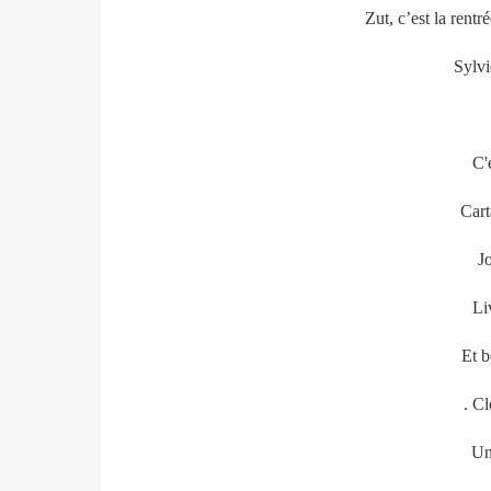
Zut, c’est la rentr
Sylv
C'e
Cart
J
Li
Et b
. C
Un