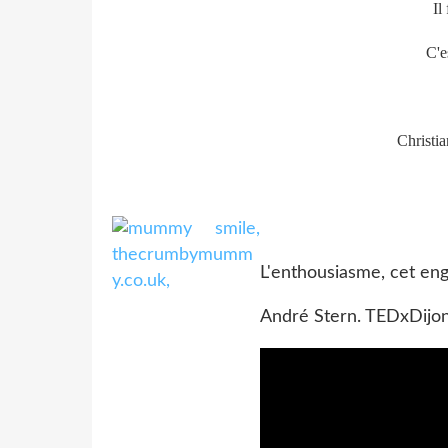
Il
C'e
Christ
L'enthousiasme, cet engr
André Stern. TEDxDijon