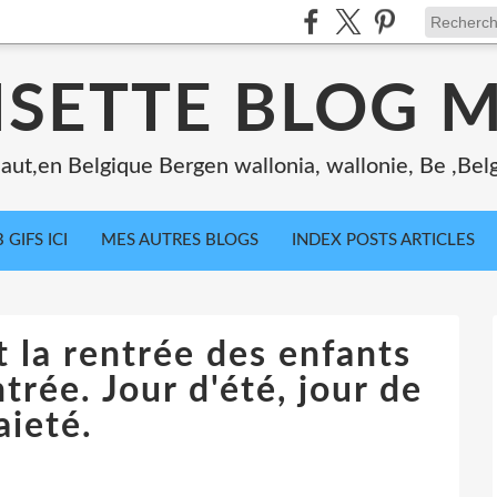
ISETTE BLOG 
ut,en Belgique Bergen wallonia, wallonie, Be ,Bel
 GIFS ICI
MES AUTRES BLOGS
INDEX POSTS ARTICLES
t la rentrée des enfants
trée. Jour d'été, jour de
aieté.