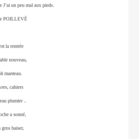
ée J’ai un peu mal aux pieds.
ie POILLEVÉ
st la rentrée
able nouveau,
oli manteau.
vres, cahiers
eau plumier ..
loche a sonné,
 gros baiser,