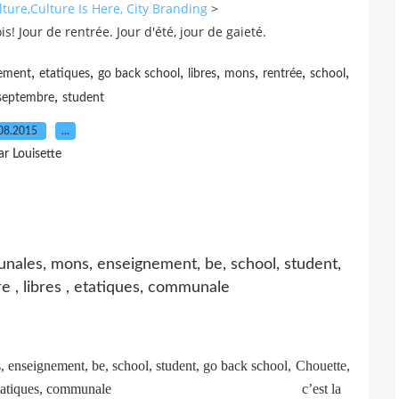
ure,Culture Is Here, City Branding
>
s! Jour de rentrée. Jour d'été, jour de gaieté.
,
,
,
,
,
,
,
ement
etatiques
go back school
libres
mons
rentrée
school
,
septembre
student
08.2015
…
ar Louisette
Chouette,
c’est la