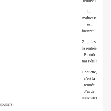
rentrée !
La
maîtresse
est
bronzée !
Zut, c’est
la rentrée
Bientôt
fini l’été !
Chouette,
c’est la
rentrée
J’ai de
nouveaux
souliers !