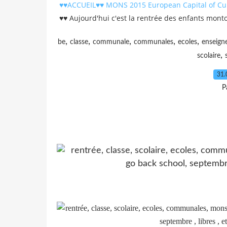
♥♥ACCUEIL♥♥ MONS 2015 European Capital of Cult
♥♥ Aujourd'hui c'est la rentrée des enfants montoi
,
,
,
,
,
be
classe
communale
communales
ecoles
enseign
,
scolaire
31.
P