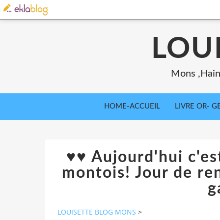
LOU
Mons ,Haina
HOME-ACCUEIL
LIVRE OR- GB
♥♥ Aujourd'hui c'es
montois! Jour de ren
g
LOUISETTE BLOG MONS
>