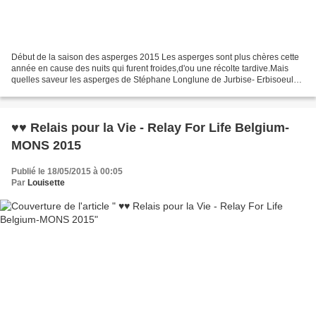
Début de la saison des asperges 2015 Les asperges sont plus chères cette
année en cause des nuits qui furent froides,d'ou une récolte tardive.Mais
quelles saveur les asperges de Stéphane Longlune de Jurbise- Erbisoeul
près de Mons dans le Hainaut à "...
♥♥ Relais pour la Vie - Relay For Life Belgium-
MONS 2015
Publié le 18/05/2015 à 00:05
Par
Louisette