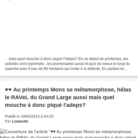
... mais quel mouche à donc piqué l'Adeps? En ce début de printemps, les
activités vont reprendre...les promenades aussi et quoi de mieux le long du
superbe plan d’eau de 80 hectares qui invite à la détente, En partant du
RAVeL d'Havré, Obourg, Nimy ,Mons...
♥♥ Au printemps Mons se métamorphose, hélas
le RAVeL du Grand Large aussi mais quel
mouche à donc piqué l'adeps?
Publié le 19/04/2015 à 03:55
Par
Louisette