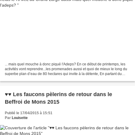
... mais quel mouche à donc piqué l'Adeps? En ce début de printemps, les
activités vont reprendre...les promenades aussi et quoi de mieux le long du
superbe plan d’eau de 80 hectares qui invite à la détente, En partant du
RAVeL d'Havré, Obourg, Nimy ,Mons...
♥♥ Les faucons pèlerins de retour dans le
Beffroi de Mons 2015
Publié le 17/04/2015 à 15:51
Par
Louisette