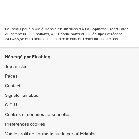
Le Relais pour la Vie à Mons a été un succès à La Sapinette Grand Large.
Au compteur: 126 battants, 4111 participants et 113 équipes et récolte
241.455,68 euro pour la lutte contre le cancer. Relay for Life «Mons
2015»has been a huge success! We counted:...
Hébergé par Eklablog
Top articles
Pages
Contact
Signaler un abus
C.G.U.
Cookies et données personnelles
Préférences cookies
Voir le profil de Louisette sur le portail Eklablog