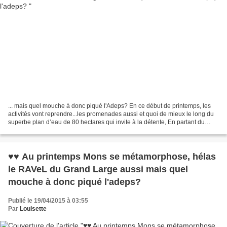
... mais quel mouche à donc piqué l'Adeps? En ce début de printemps, les
activités vont reprendre...les promenades aussi et quoi de mieux le long du
superbe plan d’eau de 80 hectares qui invite à la détente, En partant du
RAVeL d'Havré, Obourg, Nimy ,Mons...
♥♥ Au printemps Mons se métamorphose, hélas
le RAVeL du Grand Large aussi mais quel
mouche à donc piqué l'adeps?
Publié le 19/04/2015 à 03:55
Par
Louisette