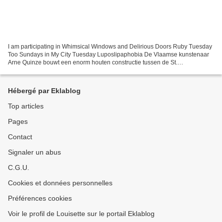
I am participating in Whimsical Windows and Delirious Doors Ruby Tuesday
Too Sundays in My City Tuesday Luposlipaphobia De Vlaamse kunstenaar
Arne Quinze bouwt een enorm houten constructie tussen de St.
Elisabethkerk en het Maisson Losseau, van 90 meter...
Hébergé par Eklablog
Top articles
Pages
Contact
Signaler un abus
C.G.U.
Cookies et données personnelles
Préférences cookies
Voir le profil de Louisette sur le portail Eklablog