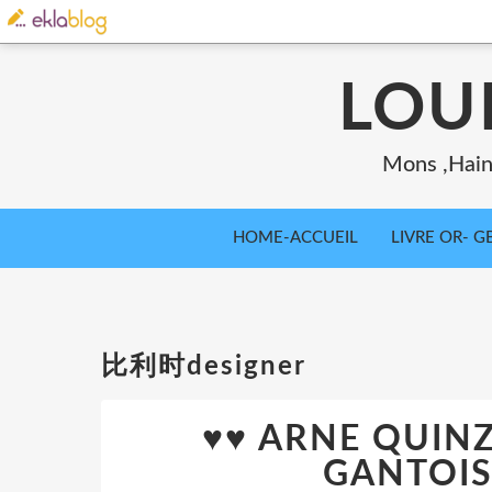
LOU
Mons ,Haina
HOME-ACCUEIL
LIVRE OR- GB
比利时designer
♥♥ ARNE QUINZ
GANTOIS