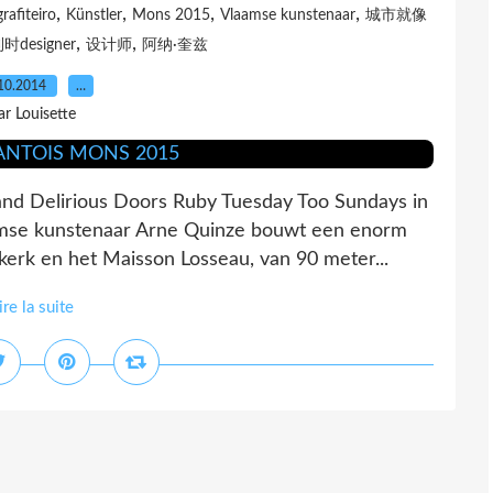
,
,
,
,
grafiteiro
Künstler
Mons 2015
Vlaamse kunstenaar
城市就像
,
,
时designer
设计师
阿纳·奎兹
10.2014
…
ar Louisette
and Delirious Doors Ruby Tuesday Too Sundays in
amse kunstenaar Arne Quinze bouwt een enorm
hkerk en het Maisson Losseau, van 90 meter...
ire la suite