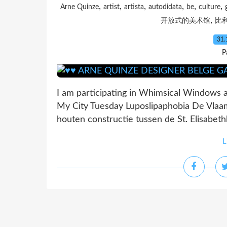
,
,
,
,
,
,
Arne Quinze
artist
artista
autodidata
be
culture
,
开放式的美术馆
比利
31.
P
I am participating in Whimsical Windows 
My City Tuesday Luposlipaphobia De Vla
houten constructie tussen de St. Elisabet
L