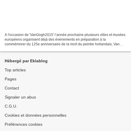
A l'occasion de 'VanGogh2015' l’année prochaine plusieurs villes et musées
européens organisent déjà des événements en préparation à la
commémorer du 125e anniversaire de la mort du peintre hollandais, Van
Gogh qui séjourna aussi à Mons Borinage . Mons...
Hébergé par Eklablog
Top articles
Pages
Contact
Signaler un abus
C.G.U.
Cookies et données personnelles
Préférences cookies