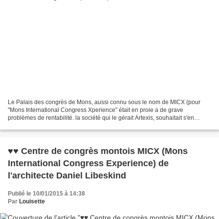
Le Palais des congrès de Mons, aussi connu sous le nom de MICX (pour
"Mons International Congress Xperience" était en proie a de grave
problèmes de rentabilité. la société qui le gérait Artexis, souhaitait s'en
débarrasser 2ans 1/2 à peine après son inauguration....
♥♥ Centre de congrès montois MICX (Mons
International Congress Experience) de
l'architecte Daniel Libeskind
Publié le 10/01/2015 à 14:38
Par
Louisette