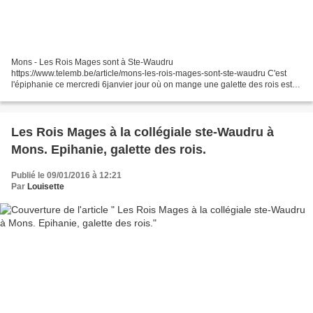
Mons - Les Rois Mages sont à Ste-Waudru
https://www.telemb.be/article/mons-les-rois-mages-sont-ste-waudru C'est
l'épiphanie ce mercredi 6janvier jour où on mange une galette des rois est
celui des Rois Mages. avec un chameau géant pour un spectacle "Noel...
Les Rois Mages à la collégiale ste-Waudru à
Mons. Epihanie, galette des rois.
Publié le 09/01/2016 à 12:21
Par
Louisette