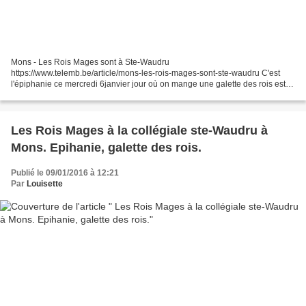
Mons - Les Rois Mages sont à Ste-Waudru
https://www.telemb.be/article/mons-les-rois-mages-sont-ste-waudru C'est
l'épiphanie ce mercredi 6janvier jour où on mange une galette des rois est
celui des Rois Mages. avec un chameau géant pour un spectacle "Noel...
Les Rois Mages à la collégiale ste-Waudru à
Mons. Epihanie, galette des rois.
Publié le 09/01/2016 à 12:21
Par
Louisette