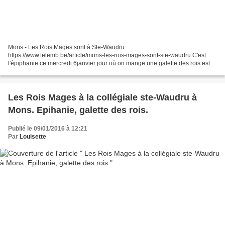
Mons - Les Rois Mages sont à Ste-Waudru
https://www.telemb.be/article/mons-les-rois-mages-sont-ste-waudru C'est
l'épiphanie ce mercredi 6janvier jour où on mange une galette des rois est
celui des Rois Mages. avec un chameau géant pour un spectacle "Noel...
Les Rois Mages à la collégiale ste-Waudru à
Mons. Epihanie, galette des rois.
Publié le 09/01/2016 à 12:21
Par
Louisette