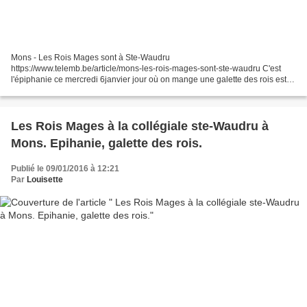
Mons - Les Rois Mages sont à Ste-Waudru
https://www.telemb.be/article/mons-les-rois-mages-sont-ste-waudru C'est
l'épiphanie ce mercredi 6janvier jour où on mange une galette des rois est
celui des Rois Mages. avec un chameau géant pour un spectacle "Noel...
Les Rois Mages à la collégiale ste-Waudru à
Mons. Epihanie, galette des rois.
Publié le 09/01/2016 à 12:21
Par
Louisette