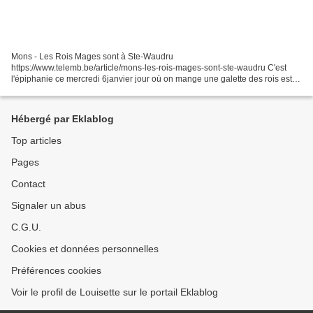
Mons - Les Rois Mages sont à Ste-Waudru
https://www.telemb.be/article/mons-les-rois-mages-sont-ste-waudru C'est
l'épiphanie ce mercredi 6janvier jour où on mange une galette des rois est
celui des Rois Mages. avec un chameau géant pour un spectacle "Noel...
Hébergé par Eklablog
Top articles
Pages
Contact
Signaler un abus
C.G.U.
Cookies et données personnelles
Préférences cookies
Voir le profil de Louisette sur le portail Eklablog