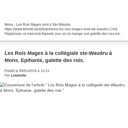
Mons - Les Rois Mages sont à Ste-Waudru
https://www.telemb.be/article/mons-les-rois-mages-sont-ste-waudru C'est
l'épiphanie ce mercredi 6janvier jour où on mange une galette des rois est
celui des Rois Mages. avec un chameau géant pour un spectacle "Noel...
Les Rois Mages à la collégiale ste-Waudru à
Mons. Epihanie, galette des rois.
Publié le 09/01/2016 à 12:21
Par
Louisette