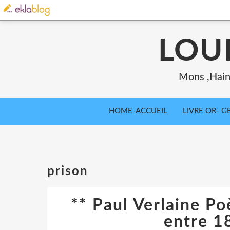
LOU
Mons ,Haina
HOME-ACCUEIL
LIVRE OR- GB
prison
** Paul Verlaine Po
entre 1