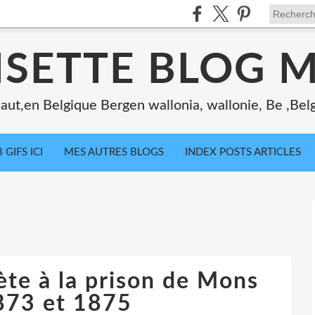
ISETTE BLOG 
ut,en Belgique Bergen wallonia, wallonie, Be ,Bel
 GIFS ICI
MES AUTRES BLOGS
INDEX POSTS ARTICLES
ète à la prison de Mons
873 et 1875