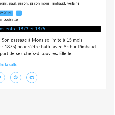
,
,
,
,
,
mons
paul
prison
prison mons
rimbaud
verlaine
09.2014
…
ar Louisette
e. Son passage à Mons se limite à 15 mois
er 1875) pour s'être battu avec Arthur Rimbaud.
part de ses chefs-d 'œuvres. Elle le...
ire la suite