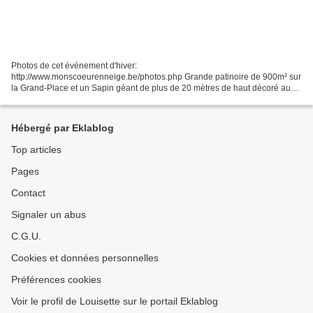
Photos de cet évènement d'hiver:
http://www.monscoeurenneige.be/photos.php Grande patinoire de 900m² sur
la Grand-Place et un Sapin géant de plus de 20 mètres de haut décoré au
milieu de la patinoire, hôtel de ville de Mons le théâtre illuminé.
Nombreuses...
Hébergé par Eklablog
Top articles
Pages
Contact
Signaler un abus
C.G.U.
Cookies et données personnelles
Préférences cookies
Voir le profil de Louisette sur le portail Eklablog