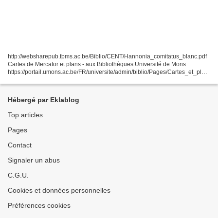
http://websharepub.fpms.ac.be/Biblio/CENT/Hannonia_comitatus_blanc.pdf
Cartes de Mercator et plans - aux Bibliothèques Université de Mons
https://portail.umons.ac.be/FR/universite/admin/biblio/Pages/Cartes_et_plan
s.aspx Gerard Mercator "wikipedia.org...
Hébergé par Eklablog
Top articles
Pages
Contact
Signaler un abus
C.G.U.
Cookies et données personnelles
Préférences cookies