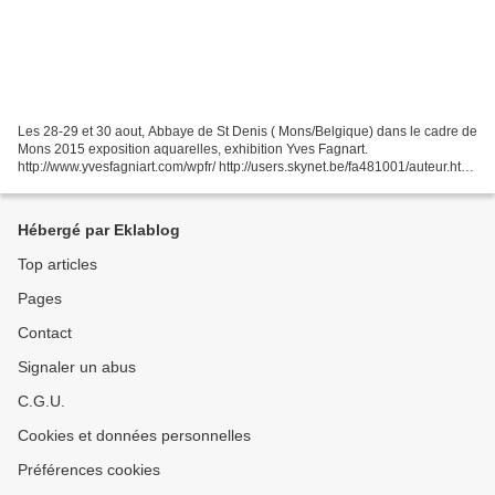
Les 28-29 et 30 aout, Abbaye de St Denis ( Mons/Belgique) dans le cadre de
Mons 2015 exposition aquarelles, exhibition Yves Fagnart.
http://www.yvesfagniart.com/wpfr/ http://users.skynet.be/fa481001/auteur.htm
http://users.skynet.be/fa481001/index.htm...
Hébergé par Eklablog
Top articles
Pages
Contact
Signaler un abus
C.G.U.
Cookies et données personnelles
Préférences cookies