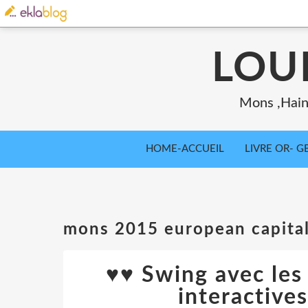
LOU
Mons ,Haina
HOME-ACCUEIL
LIVRE OR- GB
mons 2015 european capital
♥♥ Swing avec les
interactiv