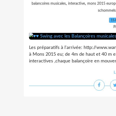
,
,
balancoires musicales
interactive
mons 2015 europea
schommels
15.
P
Les préparatifs à l'arrivée: http://www.wa
à Mons 2015 eu; de 4m de haut et 40 m en
interactives ,chaque balançoire en mouvem
L