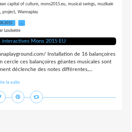
,
,
,
n capital of culture
mons2015.eu
musical swings
muzikale
,
,
project
Wannaplay
08.2015
…
ar Louisette
nnaplayground.com/ Installation de 16 balançoires
 cercle ces balançoires géantes musicales sont
ent déclenche des notes différentes,...
ire la suite