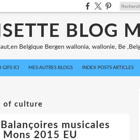
ISETTE BLOG 
ut,en Belgique Bergen wallonia, wallonie, Be ,Bel
 GIFS ICI
MES AUTRES BLOGS
INDEX POSTS ARTICLES
 of culture
 Balançoires musicales
es Mons 2015 EU