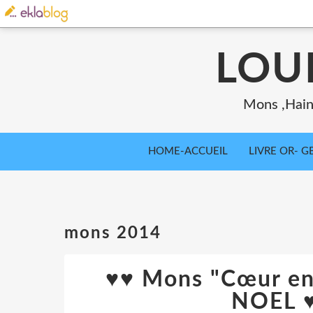
LOU
Mons ,Haina
HOME-ACCUEIL
LIVRE OR- GB
mons 2014
♥♥ Mons "Cœur e
NOEL 