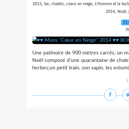
,
,
,
,
2015
be
chalets
coeur en neige
L'Homme et la tech
,
,
2014
Noël
21.
P
Une patinoire de 900 mètres carrés, un mag
Noël composé d’une quarantaine de chalets
herbes;un petit train, son sapin, les enlumi
L