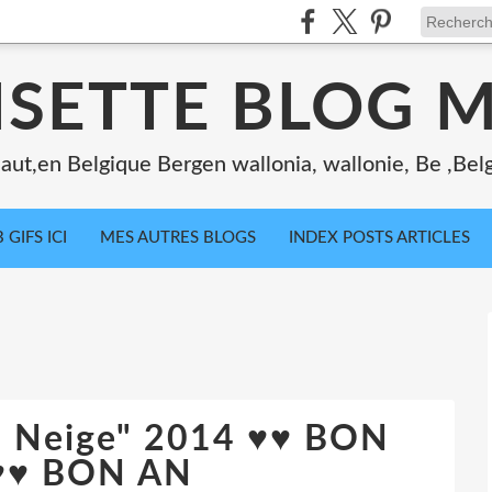
ISETTE BLOG 
ut,en Belgique Bergen wallonia, wallonie, Be ,Bel
 GIFS ICI
MES AUTRES BLOGS
INDEX POSTS ARTICLES
n Neige" 2014 ♥♥ BON
♥♥ BON AN