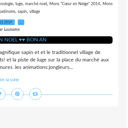
,
,
,
,
nologie
luge
marché noel
Mons "Cœur en Neige" 2014
Mons
,
,
patinoire
sapin
village
12.2014
…
ar Louisette
nifique sapin et et le traditionnel village de
! et la piste de luge sur la place du marché aux
nures .les animations:jongleurs...
ire la suite