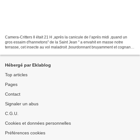
Camera-Critters Il était 21 H ,après la canicule de l’après midi ,quand un
gros essaim d'hannetons" de la Saint Jean " a envahit en masse notre
terrasse, cet insecte au vol maladroit ,bourdonnant bruyamment et cognant
régulièrement les fenêtres et nos...
Hébergé par Eklablog
Top articles
Pages
Contact
Signaler un abus
C.G.U.
Cookies et données personnelles
Préférences cookies