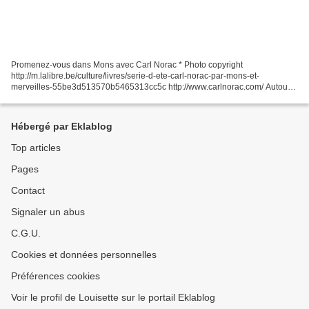
Promenez-vous dans Mons avec Carl Norac * Photo copyright
http://m.lalibre.be/culture/livres/serie-d-ete-carl-norac-par-mons-et-
merveilles-55be3d513570b5465313cc5c http://www.carlnorac.com/ Autour
de Mons, en Belgique, les femmes des mineurs ou des ouvriers...
Hébergé par Eklablog
Top articles
Pages
Contact
Signaler un abus
C.G.U.
Cookies et données personnelles
Préférences cookies
Voir le profil de Louisette sur le portail Eklablog