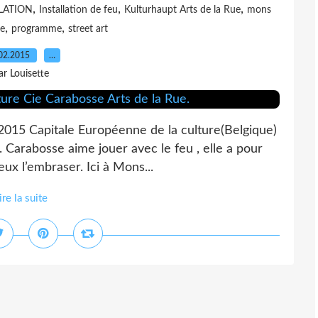
,
,
,
LLATION
Installation de feu
Kulturhaupt Arts de la Rue
mons
,
,
re
programme
street art
02.2015
…
ar Louisette
2015 Capitale Européenne de la culture(Belgique)
. Carabosse aime jouer avec le feu , elle a pour
eux l’embraser. Ici à Mons...
ire la suite