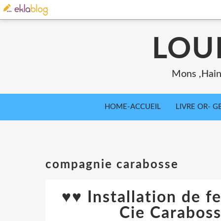
LOU
Mons ,Haina
HOME-ACCUEIL
LIVRE OR- GB
compagnie carabosse
♥♥ Installation de 
Cie Caraboss