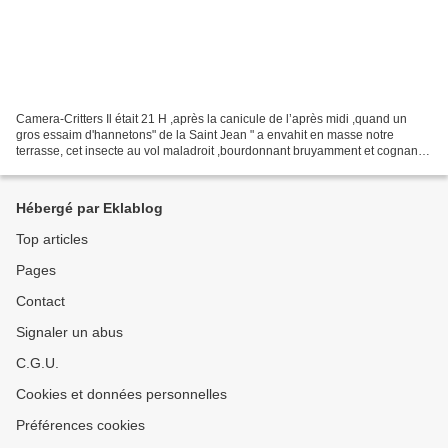
Camera-Critters Il était 21 H ,après la canicule de l’après midi ,quand un
gros essaim d'hannetons" de la Saint Jean " a envahit en masse notre
terrasse, cet insecte au vol maladroit ,bourdonnant bruyamment et cognant
régulièrement les fenêtres et nos...
Hébergé par Eklablog
Top articles
Pages
Contact
Signaler un abus
C.G.U.
Cookies et données personnelles
Préférences cookies