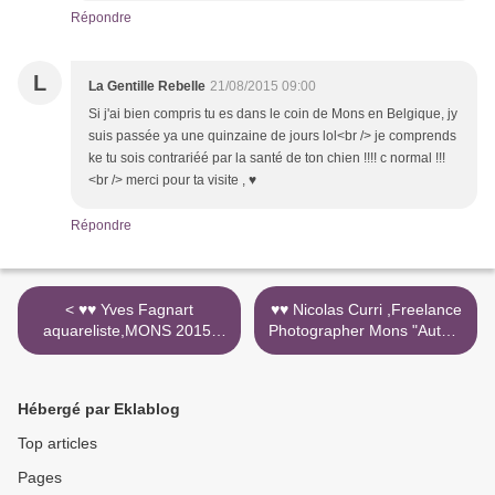
Répondre
L
La Gentille Rebelle
21/08/2015 09:00
Si j'ai bien compris tu es dans le coin de Mons en Belgique, jy
suis passée ya une quinzaine de jours lol<br /> je comprends
ke tu sois contrariéé par la santé de ton chien !!!! c normal !!!
<br /> merci pour ta visite , ♥
Répondre
< ♥♥ Yves Fagnart
♥♥ Nicolas Curri ,Freelance
aquareliste,MONS 2015,
Photographer Mons "Autant
Grand Huit Havré - Obourg
en emporte le temps "
- Saint-Denis l'eau et les
"Cosmopolight " >
fantômes
Hébergé par Eklablog
Top articles
Pages