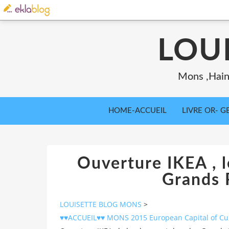
LOU
Mons ,Haina
HOME-ACCUEIL
LIVRE OR- GB
Ouverture IKEA , l
Grands 
LOUISETTE BLOG MONS
>
♥♥ACCUEIL♥♥ MONS 2015 European Capital of Cult