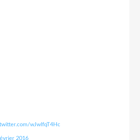
.twitter.com/wJwlfqT4Hc
évrier 2016