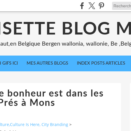
ISETTE BLOG 
ut,en Belgique Bergen wallonia, wallonie, Be ,Bel
 GIFS ICI
MES AUTRES BLOGS
INDEX POSTS ARTICLES
e bonheur est dans les
Prés à Mons
ure,Culture Is Here, City Branding
>