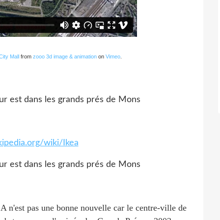
ity Mall
from
zooo 3d image & animation
on
Vimeo
.
ikipedia.org/wiki/Ikea
 n'est pas une bonne nouvelle car le centre-ville de