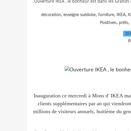
Ouverture IKEA , le bonheur est dans les Grands
,
,
,
,
décoration
enseigne suédoise
furniture
IKEA
K
,
,
Positiven
prêts
10.
P
Inauguration ce mercredi à Mons d' IKEA mag
clients supplémentaires par an qui viendront
millions de visiteurs annuels, huitième du gen