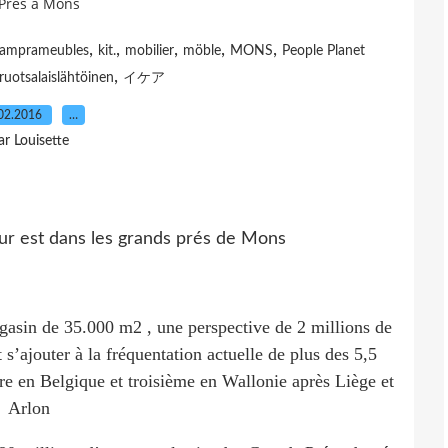
 Prés à Mons
,
,
,
,
,
amprameubles
kit.
mobilier
möble
MONS
People Planet
,
ruotsalaislähtöinen
イケア
02.2016
…
ar Louisette
asin de 35.000 m2 , une perspective de 2 millions de
 s’ajouter à la fréquentation actuelle de plus des 5,5
re en Belgique et troisième en Wallonie après Liège et
Arlon